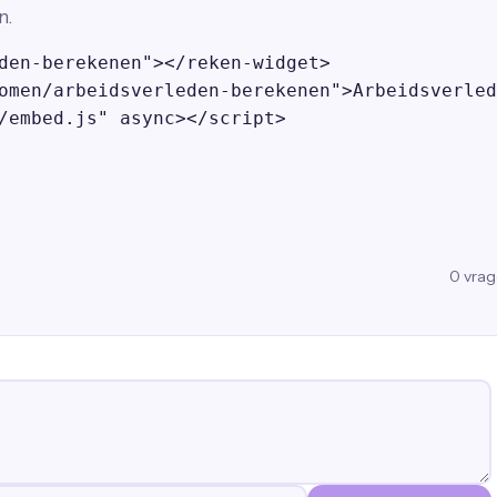
n.
den-berekenen"></reken-widget>

omen/arbeidsverleden-berekenen">Arbeidsverled
/embed.js" async></script>
0
vra