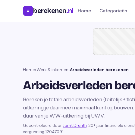
berekenen
.nl
=
Home
Categorieën
Home
›
Werk & inkomen
›
Arbeidsverleden berekenen
Arbeidsverleden be
Bereken je totale arbeidsverleden (feitelijk + f
uitkering je daarmee maximaal kunt opbouwen. 
duur van je WW-uitkering bij UWV.
Gecontroleerd door
Jorrit Drenth
, 20+ jaar financiële dien
vergunning 12047091