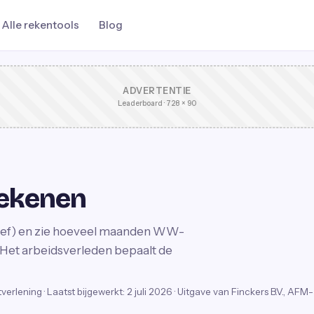
Alle rekentools
Blog
ADVERTENTIE
Leaderboard · 728 × 90
rekenen
ictief) en zie hoeveel maanden WW-
Het arbeidsverleden bepaalt de
stverlening
·
Laatst bijgewerkt:
2 juli 2026
· Uitgave van Finckers B.V., AFM-