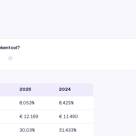
ekentool?
2025
2024
8,053%
8,425%
€ 12.169
€ 11.490
30,03%
31,433%