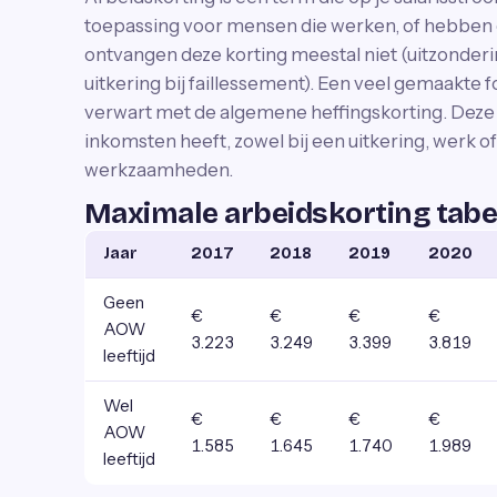
toepassing voor mensen die werken, of hebben
ontvangen deze korting meestal niet (uitzonder
uitkering bij faillessement). Een veel gemaakte f
verwart met de algemene heffingskorting. Deze l
inkomsten heeft, zowel bij een uitkering, werk of
werkzaamheden.
Maximale arbeidskorting tabe
Jaar
2017
2018
2019
2020
Geen
€
€
€
€
AOW
3.223
3.249
3.399
3.819
leeftijd
Wel
€
€
€
€
AOW
1.585
1.645
1.740
1.989
leeftijd