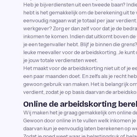
Heb je bijverdiensten uit een tweede baan? Indi
hebt is het gemakkelijk om de berekening uit t
eenvoudig nagaan wat je totaal per jaar verdient
werkgever? Zorg er dan zelf voor dat je de bedrag
inkomen te komen. Indien dat uitkomt boven de €
je een tegenvaller hebt. Blijf je binnen die gren
leuke meevaller voor de arbeidskorting. Je kunt 
je jouw totale verdiensten weet.
Het maakt voor de arbeidskorting niet uit of je ee
een paar maanden doet. En zelfs als je recht heb
gewoon gebruik van maken. Het is belangrijk om 
verdient, zodat je op basis daarvan de arbeidsk
Online de arbeidskorting ber
Wij maken het je graag gemakkelijk om online de
Gewoon door online in te vullen welk inkomen je
daarvan kun je eenvoudig laten berekenen op wel
Zodat je goed weet waar je belastingdruk of bel