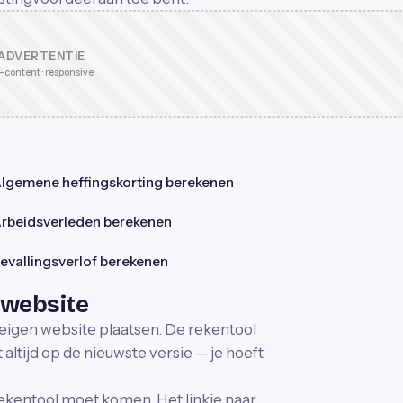
ADVERTENTIE
-content · responsive
lgemene heffingskorting berekenen
rbeidsverleden berekenen
evallingsverlof berekenen
 website
 eigen website plaatsen. De rekentool
altijd op de nieuwste versie — je hoeft
ekentool moet komen. Het linkje naar