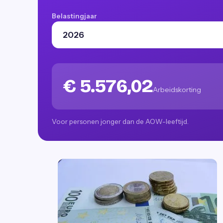
Belastingjaar
€ 5.576,02
Arbeidskorting
Voor personen jonger dan de AOW-leeftijd.