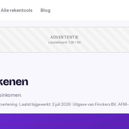
Alle rekentools
Blog
ADVERTENTIE
Leaderboard · 728 × 90
ekenen
dsinkomen.
stverlening
·
Laatst bijgewerkt:
2 juli 2026
· Uitgave van Finckers B.V., AFM-