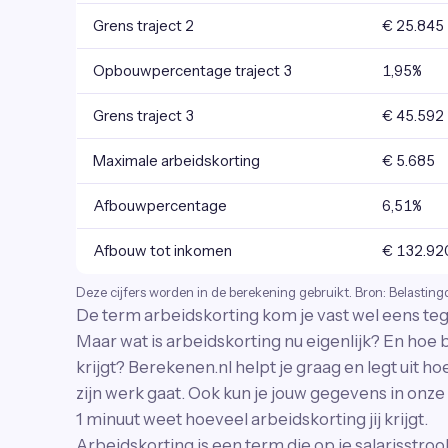
Grens traject 2
€ 25.845
Opbouwpercentage traject 3
1,95%
Grens traject 3
€ 45.592
Maximale arbeidskorting
€ 5.685
Afbouwpercentage
6,51%
Afbouw tot inkomen
€ 132.92
Deze cijfers worden in de berekening gebruikt. Bron: Belasting
De term arbeidskorting kom je vast wel eens tege
Maar wat is arbeidskorting nu eigenlijk? En hoe 
krijgt? Berekenen.nl helpt je graag en legt uit h
zijn werk gaat. Ook kun je jouw gegevens in onze
1 minuut weet hoeveel arbeidskorting jij krijgt.
Arbeidskorting is een term die op je salarisstroo