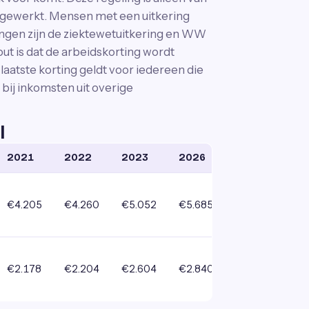
 gewerkt. Mensen met een uitkering
ingen zijn de ziektewetuitkering en WW
out is dat de arbeidskorting wordt
aatste korting geldt voor iedereen die
 bij inkomsten uit overige
l
2021
2022
2023
2026
€4.205
€4.260
€5.052
€5.685
€2.178
€2.204
€2.604
€2.840