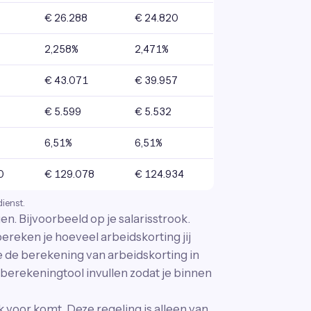
€ 26.288
€ 24.820
2,258%
2,471%
€ 43.071
€ 39.957
€ 5.599
€ 5.532
6,51%
6,51%
0
€ 129.078
€ 124.934
dienst.
n. Bijvoorbeeld op je salarisstrook.
bereken je hoeveel arbeidskorting jij
oe de berekening van arbeidskorting in
 berekeningtool invullen zodat je binnen
k voor komt. Deze regeling is alleen van