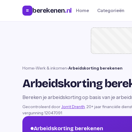
berekenen
.nl
=
Home
Categorieën
Home
›
Werk & inkomen
›
Arbeidskorting berekenen
Arbeidskorting ber
Bereken je arbeidskorting op basis van je arbei
Gecontroleerd door
Jorrit Drenth
, 20+ jaar financiële dien
vergunning 12047091
Arbeidskorting berekenen