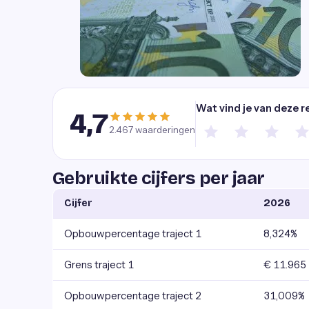
Wat vind je van deze r
4,7
2.467
waarderingen
Gebruikte cijfers per jaar
Cijfer
2026
Opbouwpercentage traject 1
8,324%
Grens traject 1
€ 11.965
Opbouwpercentage traject 2
31,009%