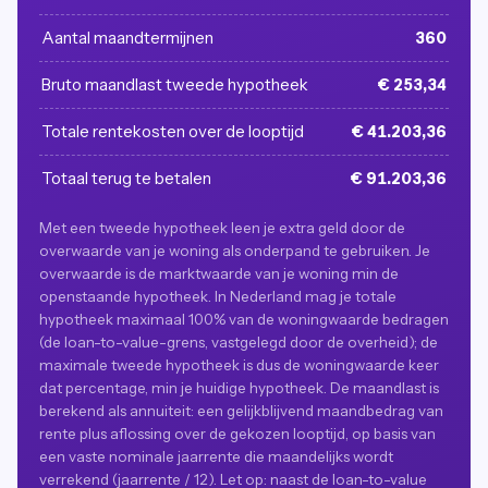
Aantal maandtermijnen
360
Bruto maandlast tweede hypotheek
€ 253,34
Totale rentekosten over de looptijd
€ 41.203,36
Totaal terug te betalen
€ 91.203,36
Met een tweede hypotheek leen je extra geld door de
overwaarde van je woning als onderpand te gebruiken. Je
overwaarde is de marktwaarde van je woning min de
openstaande hypotheek. In Nederland mag je totale
hypotheek maximaal 100% van de woningwaarde bedragen
(de loan-to-value-grens, vastgelegd door de overheid); de
maximale tweede hypotheek is dus de woningwaarde keer
dat percentage, min je huidige hypotheek. De maandlast is
berekend als annuiteit: een gelijkblijvend maandbedrag van
rente plus aflossing over de gekozen looptijd, op basis van
een vaste nominale jaarrente die maandelijks wordt
verrekend (jaarrente / 12). Let op: naast de loan-to-value