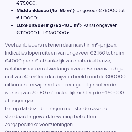
€75.000;
Middenklasse (45–65 m²)
: ongeveer €75.000 tot
€110.000;
Luxe uitvoering (65–100 m²)
: vanaf ongeveer
€110.000 tot €150.000+.
Veel aanbieders rekenen daarnaast in m²-prijzen.
Indicaties lopen uiteen van ongeveer €2.150 tot ruim
€4.000 per m², afhankelijk van materiaalkeuze,
isolatieniveau en afwerkingsniveau. Een eenvoudige
unit van 40 m² kan dan bijvoorbeeld rond de €90.000
uitkomen, terwijl een luxe, zeer goed geïsoleerde
woning van 70–80 m² makkelijk richting de €150.000
of hoger gaat.
Let op dat deze bedragen meestal de casco of
standaard afgewerkte woning betreffen.
Zorgspecifieke voorzieningen