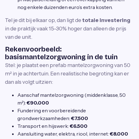
nog enkele duizenden euro’s extra kosten.
Tel je dit bij elkaar op, dan ligt de
totale investering
in de praktijk vaak 15–30% hoger dan alleen de prijs
van de unit.
Rekenvoorbeeld:
basismantelzorgwoning in de tuin
Stel: je plaatst een prefab mantelzorgwoning van 50
m² in je achtertuin. Een realistische begroting kan er
dan als volgt uitzien:
Aanschaf mantelzorgwoning (middenklasse, 50
m²):
€90.000
Fundering en voorbereidende
grondwerkzaamheden:
€7.500
Transport en hijswerk:
€6.500
Aansluiting water, elektra, riool, internet:
€8.000