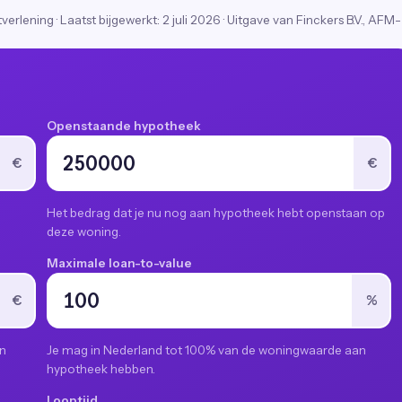
stverlening
·
Laatst bijgewerkt:
2 juli 2026
· Uitgave van Finckers B.V., AFM-
Openstaande hypotheek
€
€
Het bedrag dat je nu nog aan hypotheek hebt openstaan op
deze woning.
Maximale loan-to-value
€
%
en
Je mag in Nederland tot 100% van de woningwaarde aan
hypotheek hebben.
Looptijd