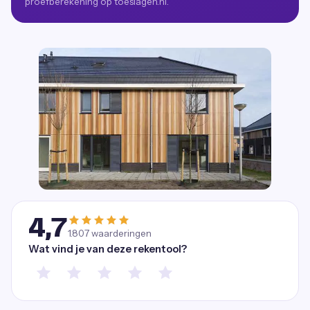
proefberekening op toeslagen.nl.
4,7
1.807
waarderingen
Wat vind je van deze rekentool?