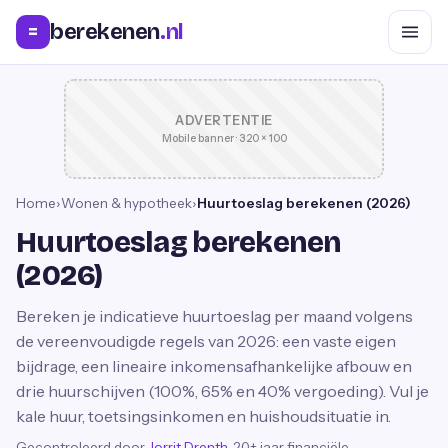
berekenen
.nl
=
ADVERTENTIE
Mobile banner · 320 × 100
Home
›
Wonen & hypotheek
›
Huurtoeslag berekenen (2026)
Huurtoeslag berekenen
(2026)
Bereken je indicatieve huurtoeslag per maand volgens
de vereenvoudigde regels van 2026: een vaste eigen
bijdrage, een lineaire inkomensafhankelijke afbouw en
drie huurschijven (100%, 65% en 40% vergoeding). Vul je
kale huur, toetsingsinkomen en huishoudsituatie in.
Gecontroleerd door
Jorrit Drenth
, 20+ jaar financiële