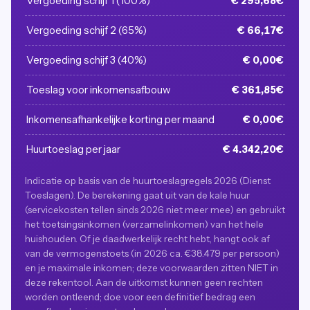
Vergoeding schijf 1 (100%)
€ 295,68€
Vergoeding schijf 2 (65%)
€ 66,17€
Vergoeding schijf 3 (40%)
€ 0,00€
Toeslag voor inkomensafbouw
€ 361,85€
Inkomensafhankelijke korting per maand
€ 0,00€
Huurtoeslag per jaar
€ 4.342,20€
Indicatie op basis van de huurtoeslagregels 2026 (Dienst
Toeslagen). De berekening gaat uit van de kale huur
(servicekosten tellen sinds 2026 niet meer mee) en gebruikt
het toetsingsinkomen (verzamelinkomen) van het hele
huishouden. Of je daadwerkelijk recht hebt, hangt ook af
van de vermogenstoets (in 2026 ca. €38.479 per persoon)
en je maximale inkomen; deze voorwaarden zitten NIET in
deze rekentool. Aan de uitkomst kunnen geen rechten
worden ontleend; doe voor een definitief bedrag een