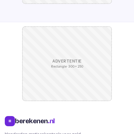
ADVERTENTIE
Rectangle · 300 × 250
berekenen
.nl
=
Honderden gratis rekentools voor geld,