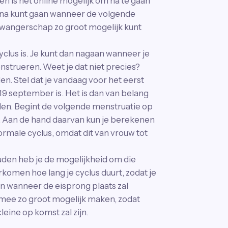
en is het online mogelijk om na te gaan
ok na kunt gaan wanneer de volgende
 zwangerschap zo groot mogelijk kunt
yclus is. Je kunt dan nagaan wanneer je
strueren. Weet je dat niet precies?
en. Stel dat je vandaag voor het eerst
19 september is. Het is dan van belang
den. Begint de volgende menstruatie op
ol. Aan de hand daarvan kun je berekenen
normale cyclus, omdat dit van vrouw tot
ouden heb je de mogelijkheid om die
komen hoe lang je cyclus duurt, zodat je
n wanneer de eisprong plaats zal
rmee zo groot mogelijk maken, zodat
leine op komst zal zijn.