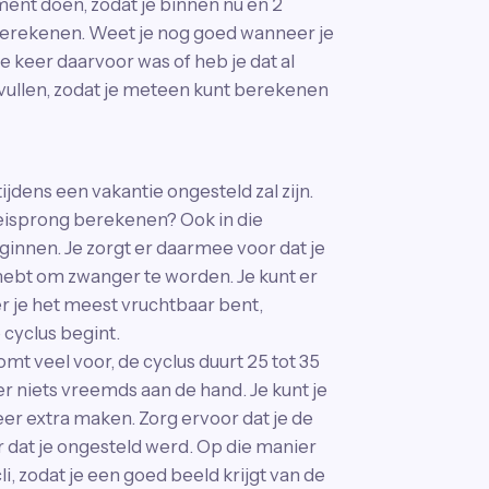
ment doen, zodat je binnen nu en 2
berekenen. Weet je nog goed wanneer je
 keer daarvoor was of heb je dat al
nvullen, zodat je meteen kunt berekenen
ijdens een vakantie ongesteld zal zijn.
 eisprong berekenen? Ook in die
eginnen. Je zorgt er daarmee voor dat je
hebt om zwanger te worden. Je kunt er
 je het meest vruchtbaar bent,
cyclus begint.
 komt veel voor, de cyclus duurt 25 tot 35
s er niets vreemds aan de hand. Je kunt je
er extra maken. Zorg ervoor dat je de
er dat je ongesteld werd. Op die manier
 zodat je een goed beeld krijgt van de