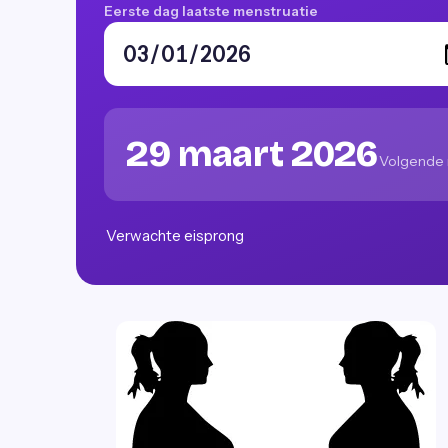
Eerste dag laatste menstruatie
29 maart 2026
Volgende 
Verwachte eisprong