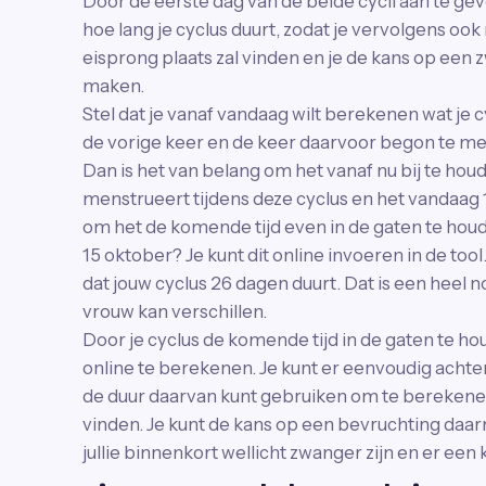
Door de eerste dag van de beide cycli aan te gev
hoe lang je cyclus duurt, zodat je vervolgens o
eisprong plaats zal vinden en je de kans op een
maken.
Stel dat je vanaf vandaag wilt berekenen wat je c
de vorige keer en de keer daarvoor begon te men
Dan is het van belang om het vanaf nu bij te houd
menstrueert tijdens deze cyclus en het vandaag 
om het de komende tijd even in de gaten te hou
15 oktober? Je kunt dit online invoeren in de to
dat jouw cyclus 26 dagen duurt. Dat is een heel 
vrouw kan verschillen.
Door je cyclus de komende tijd in de gaten te h
online te berekenen. Je kunt er eenvoudig achter
de duur daarvan kunt gebruiken om te berekene
vinden. Je kunt de kans op een bevruchting daa
jullie binnenkort wellicht zwanger zijn en er een k