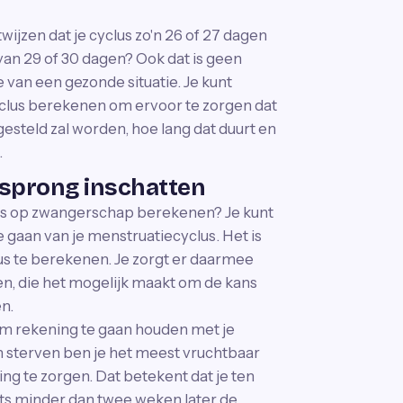
wijzen dat je cyclus zo'n 26 of 27 dagen
 van 29 of 30 dagen? Ook dat is geen
 van een gezonde situatie. Je kunt
yclus berekenen om ervoor te zorgen dat
esteld zal worden, hoe lang dat duurt en
.
isprong inschatten
ans op zwangerschap berekenen? Je kunt
 gaan van je menstruatiecyclus. Het is
clus te berekenen. Je zorgt er daarmee
en, die het mogelijk maakt om de kans
n.
om rekening te gaan houden met je
ten sterven ben je het meest vruchtbaar
g te zorgen. Dat betekent dat je ten
ets minder dan twee weken later de