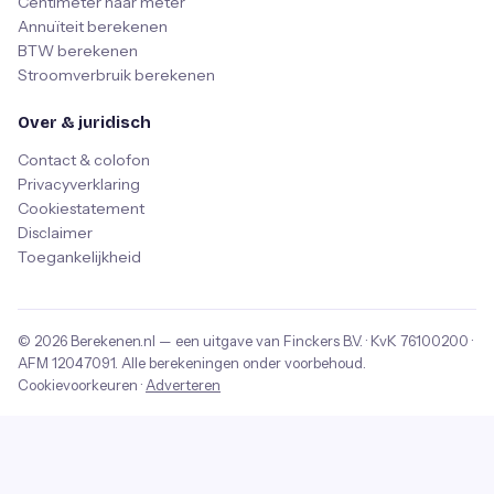
Centimeter naar meter
Annuïteit berekenen
BTW berekenen
Stroomverbruik berekenen
Over & juridisch
Contact & colofon
Privacyverklaring
Cookiestatement
Disclaimer
Toegankelijkheid
© 2026
Berekenen.nl
— een uitgave van
Finckers B.V.
· KvK
76100200
·
AFM
12047091
. Alle berekeningen onder voorbehoud.
Cookievoorkeuren
·
Adverteren