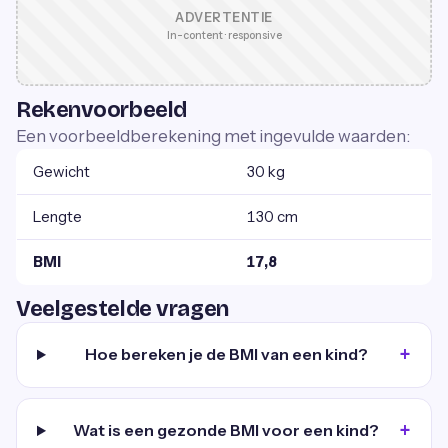
ADVERTENTIE
In-content · responsive
Rekenvoorbeeld
Een voorbeeldberekening met ingevulde waarden:
Gewicht
30 kg
Lengte
130 cm
BMI
17,8
Veelgestelde vragen
Hoe bereken je de BMI van een kind?
Wat is een gezonde BMI voor een kind?