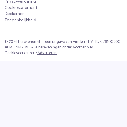
Privacyverklaring
Cookiestatement
Disclaimer
Toegankelijkheid
© 2026
Berekenen.nl
— een uitgave van
Finckers B.V.
· KvK
76100200
·
AFM
12047091
. Alle berekeningen onder voorbehoud.
Cookievoorkeuren
·
Adverteren