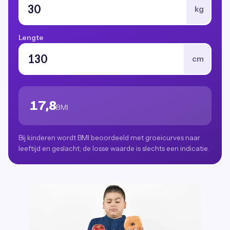
kg
Lengte
cm
17,8
BMI
Bij kinderen wordt BMI beoordeeld met groeicurves naar
leeftijd en geslacht; de losse waarde is slechts een indicatie.