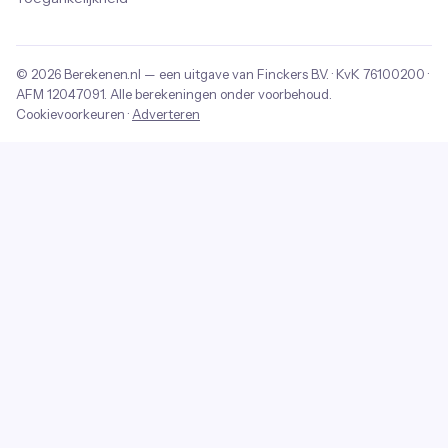
© 2026
Berekenen.nl
— een uitgave van
Finckers B.V.
· KvK
76100200
·
AFM
12047091
. Alle berekeningen onder voorbehoud.
Cookievoorkeuren
·
Adverteren