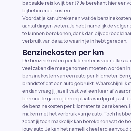
bepaalde reis kwijt bent? Je berekent hier eenvo
bijbehorende kosten.
Voordat je kan uitrekenen wat de benzinekosten z
aantal dingen weten. Je hebt namelijk de volge
te kunnen berekenen, denk dan bijvoorbeeld aan
verbruik van de auto waarin je in hebt gereden.
Benzinekosten per km
De benzinekosten per kilometer is voor elke auto 
veel zaken die meegenomen moeten worden in e
benzinekosten van een auto per kilometer. Een g
brandstof dat een auto gebruikt. Waarschijnlijk s
en dan vraag jij jezelf vast wel een keer af waa
benzine te gaan rijden in plaats van lpg of juist d
de benzinekosten per kilometer te berekenen. He
maken met het verbruik van je auto. Toch hebb
zodat jij toch makkelijk kan berekenen wat de b
jouw auto. Je kan het namelijk heel erg eenvoud