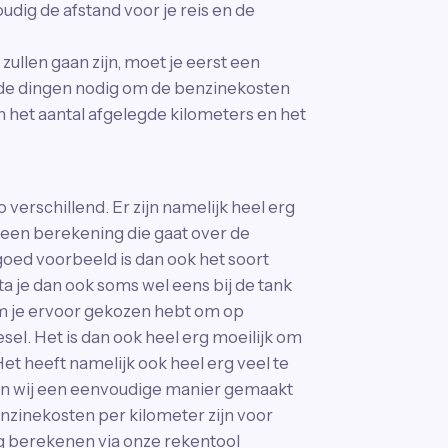
udig de afstand voor je reis en de
ullen gaan zijn, moet je eerst een
nde dingen nodig om de benzinekosten
 het aantal afgelegde kilometers en het
verschillend. Er zijn namelijk heel erg
en berekening die gaat over de
oed voorbeeld is dan ook het soort
ta je dan ook soms wel eens bij de tank
rom je ervoor gekozen hebt om op
iesel. Het is dan ook heel erg moeilijk om
t heeft namelijk ook heel erg veel te
en wij een eenvoudige manier gemaakt
enzinekosten per kilometer zijn voor
ig berekenen via onze rekentool