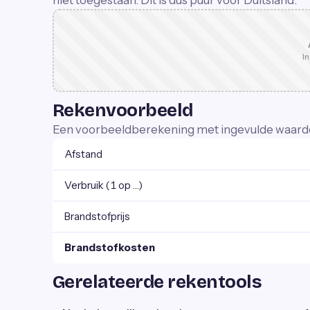
niet toegestaan. Dit is dus puur voor Duitsland.
In
Rekenvoorbeeld
Een voorbeeldberekening met ingevulde waard
Afstand
Verbruik (1 op …)
Brandstofprijs
Brandstofkosten
Gerelateerde rekentools