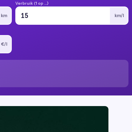
Verbruik (1 op …)
km
km/l
€/l