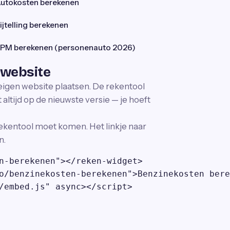
utokosten berekenen
ijtelling berekenen
PM berekenen (personenauto 2026)
 website
 eigen website plaatsen. De rekentool
altijd op de nieuwste versie — je hoeft
ekentool moet komen. Het linkje naar
n.
n-berekenen"></reken-widget>

o/benzinekosten-berekenen">Benzinekosten bere
/embed.js" async></script>