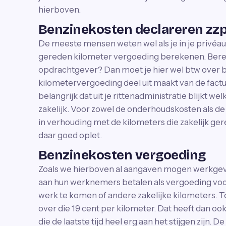
hierboven.
Benzinekosten declareren zzp
De meeste mensen weten wel als je in je privéauto
gereden kilometer vergoeding berekenen. Berek
opdrachtgever? Dan moet je hier wel btw over
kilometervergoeding deel uit maakt van de factuu
belangrijk dat uit je rittenadministratie blijkt w
zakelijk. Voor zowel de onderhoudskosten als d
in verhouding met de kilometers die zakelijk gered
daar goed oplet.
Benzinekosten vergoeding
Zoals we hierboven al aangaven mogen werkgever
aan hun werknemers betalen als vergoeding voor
werk te komen of andere zakelijke kilometers. To
over die 19 cent per kilometer. Dat heeft dan o
die de laatste tijd heel erg aan het stijgen zijn.