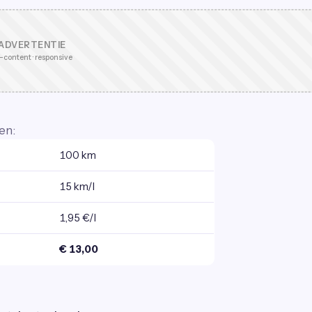
ADVERTENTIE
-content · responsive
en:
100 km
15 km/l
1,95 €/l
€ 13,00