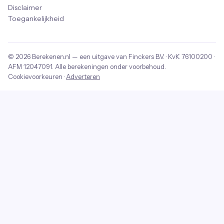
Disclaimer
Toegankelijkheid
© 2026
Berekenen.nl
— een uitgave van
Finckers B.V.
· KvK
76100200
·
AFM
12047091
. Alle berekeningen onder voorbehoud.
Cookievoorkeuren
·
Adverteren