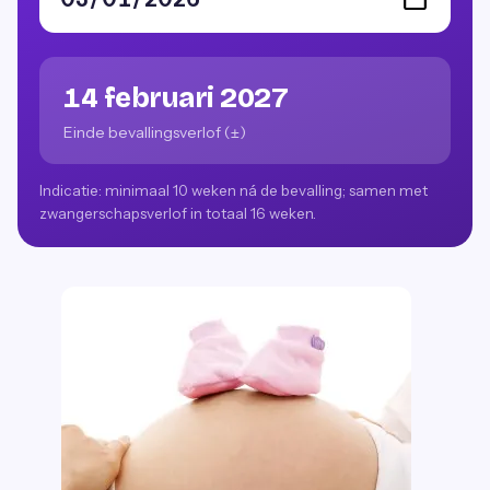
14 februari 2027
Einde bevallingsverlof (±)
Indicatie: minimaal 10 weken ná de bevalling; samen met
zwangerschapsverlof in totaal 16 weken.