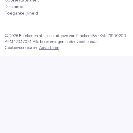
Cookiestatement
Disclaimer
Toegankelijkheid
© 2026
Berekenen.nl
— een uitgave van
Finckers B.V.
· KvK
76100200
·
AFM
12047091
. Alle berekeningen onder voorbehoud.
Cookievoorkeuren
·
Adverteren