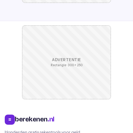
ADVERTENTIE
Rectangle · 300 × 250
berekenen
.nl
=
Honderden gratis rekentools voor geld,