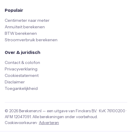
Populair
Centimeter naar meter
Annuïteit berekenen
BTW berekenen
Stroomverbruik berekenen
Over & juridisch
Contact & colofon
Privacyverklaring
Cookiestatement
Disclaimer
Toegankelijkheid
© 2026
Berekenen.nl
— een uitgave van
Finckers B.V.
· KvK
76100200
·
AFM
12047091
. Alle berekeningen onder voorbehoud.
Cookievoorkeuren
·
Adverteren