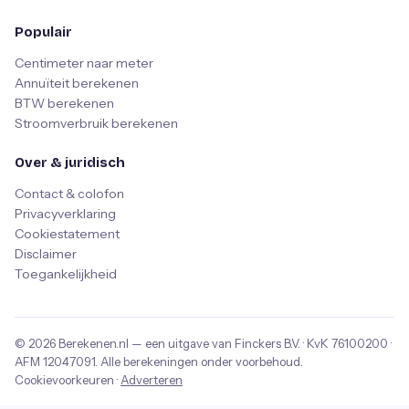
Populair
Centimeter naar meter
Annuïteit berekenen
BTW berekenen
Stroomverbruik berekenen
Over & juridisch
Contact & colofon
Privacyverklaring
Cookiestatement
Disclaimer
Toegankelijkheid
© 2026
Berekenen.nl
— een uitgave van
Finckers B.V.
· KvK
76100200
·
AFM
12047091
. Alle berekeningen onder voorbehoud.
Cookievoorkeuren
·
Adverteren