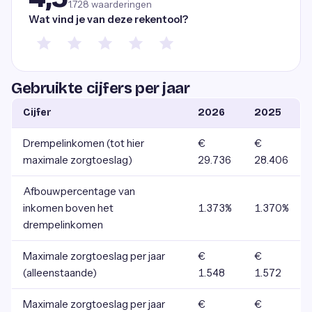
1.728
waarderingen
Wat vind je van deze rekentool?
Gebruikte cijfers per jaar
Cijfer
2026
2025
Drempelinkomen (tot hier
€
€
maximale zorgtoeslag)
29.736
28.406
Afbouwpercentage van
inkomen boven het
1.373%
1.370%
drempelinkomen
Maximale zorgtoeslag per jaar
€
€
(alleenstaande)
1.548
1.572
Maximale zorgtoeslag per jaar
€
€