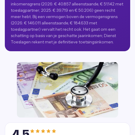
inkomensgrens (2026: € 40.857 alleenstaande, € 51.142 met
toeslagpartner; 2025: € 39.719 en € 50.206) geen recht
meer hebt. Bij een vermogen boven de vermogensgrens
(2026: € 146.011 alleenstaande, € 184.633 met
toeslagpartner) vervalt het recht ook. Het gaat om een
schatting op basis van je geschatte jaarinkomen; Dienst
Toeslagen rekent met je definitieve toetsingsinkomen.
4,5