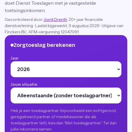
doet Dienst Toeslagen met je vastgestelde
toetsingsinkomen.
Gecontroleerd door
Jorrit Drenth
, 20+ jaar financiële
dienstverlening
·
Laatst bijgewerkt:
3 augustus 2026
· Uitgave van
Finckers B.V., AFM-vergunning 12047091
Zorgtoeslag berekenen
Jaar
Jouw situatie
Heb je een toeslagpartner (bijvoorbeeld een echtgenoot,
geregistreerd partner of medebewoner die als
toeslagpartner telt), kies dan 'Met toeslagpartner'. Tel dan
jullie inkomens samen.