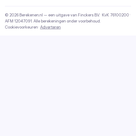
© 2026
Berekenen.nl
— een uitgave van
Finckers B.V.
· KvK
76100200
·
AFM
12047091
. Alle berekeningen onder voorbehoud.
Cookievoorkeuren
·
Adverteren