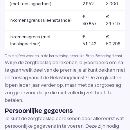
(met toeslagpartner)
2.952
3.000
€
€
Inkomensgrens (alleenstaande)
40.857
39.719
Inkomensgrens (met
€
€
toeslagpartner)
51.142
50.206
Deze cijfers worden in de berekening gebruikt. Bron: Belastingdienst.
Wil je de zorgtoeslag berekenen, bijvoorbeeld om na
te gaan welk deel van de premie je af kunt dekken met
de toeslag vanuit de Belastingdienst? De zorgkosten
lopen ieder jaar verder op, maar met de zorgtoeslag
zorg je ervoor dat je die niet volledig zelf hoeft te
betalen.
Persoonlijke gegevens
Je kunt de zorgtoeslag berekenen door allereerst wat
persoonlijke gegevens in te voeren. Deze zijn nodig