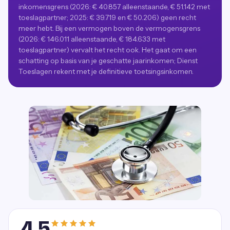
inkomensgrens (2026: € 40.857 alleenstaande, € 51.142 met
toeslagpartner; 2025: € 39.719 en € 50.206) geen recht
meer hebt. Bij een vermogen boven de vermogensgrens
(2026: € 146.011 alleenstaande, € 184.633 met
toeslagpartner) vervalt het recht ook. Het gaat om een
schatting op basis van je geschatte jaarinkomen; Dienst
Toeslagen rekent met je definitieve toetsingsinkomen.
4,5