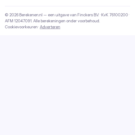
© 2026
Berekenen.nl
— een uitgave van
Finckers B.V.
· KvK
76100200
·
AFM
12047091
. Alle berekeningen onder voorbehoud.
Cookievoorkeuren
·
Adverteren