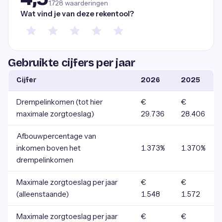
1.728
waarderingen
Wat vind je van deze rekentool?
Gebruikte cijfers per jaar
Cijfer
2026
2025
Drempelinkomen (tot hier
€
€
maximale zorgtoeslag)
29.736
28.406
Afbouwpercentage van
inkomen boven het
1.373%
1.370%
drempelinkomen
Maximale zorgtoeslag per jaar
€
€
(alleenstaande)
1.548
1.572
Maximale zorgtoeslag per jaar
€
€