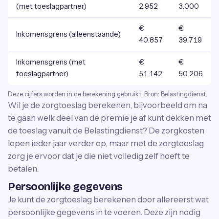
(met toeslagpartner)
2.952
3.000
€
€
Inkomensgrens (alleenstaande)
40.857
39.719
Inkomensgrens (met
€
€
toeslagpartner)
51.142
50.206
Deze cijfers worden in de berekening gebruikt. Bron: Belastingdienst.
Wil je de zorgtoeslag berekenen, bijvoorbeeld om na
te gaan welk deel van de premie je af kunt dekken met
de toeslag vanuit de Belastingdienst? De zorgkosten
lopen ieder jaar verder op, maar met de zorgtoeslag
zorg je ervoor dat je die niet volledig zelf hoeft te
betalen.
Persoonlijke gegevens
Je kunt de zorgtoeslag berekenen door allereerst wat
persoonlijke gegevens in te voeren. Deze zijn nodig