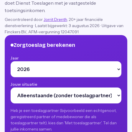
doet Dienst Toeslagen met je vastgestelde
toetsingsinkomen.
Gecontroleerd door
Jorrit Drenth
, 20+ jaar financiële
dienstverlening
·
Laatst bijgewerkt:
3 augustus 2026
· Uitgave van
Finckers B.V., AFM-vergunning 12047091
Zorgtoeslag berekenen
Jaar
Jouw situatie
Heb je een toeslagpartner (bijvoorbeeld een echtgenoot,
geregistreerd partner of medebewoner die als
toeslagpartner telt), kies dan 'Met toeslagpartner'. Tel dan
jullie inkomens samen.