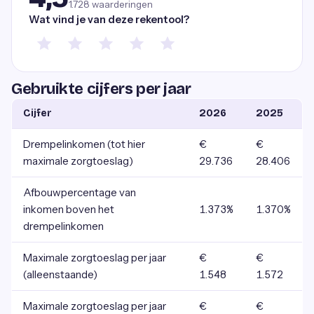
1.728
waarderingen
Wat vind je van deze rekentool?
Gebruikte cijfers per jaar
Cijfer
2026
2025
Drempelinkomen (tot hier
€
€
maximale zorgtoeslag)
29.736
28.406
Afbouwpercentage van
inkomen boven het
1.373%
1.370%
drempelinkomen
Maximale zorgtoeslag per jaar
€
€
(alleenstaande)
1.548
1.572
Maximale zorgtoeslag per jaar
€
€