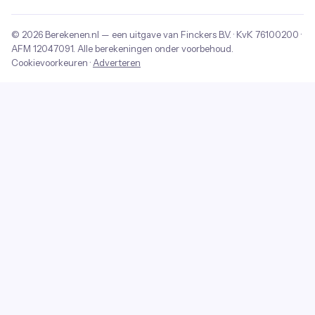
© 2026
Berekenen.nl
— een uitgave van
Finckers B.V.
· KvK
76100200
·
AFM
12047091
. Alle berekeningen onder voorbehoud.
Cookievoorkeuren
·
Adverteren