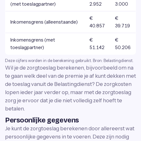
(met toeslagpartner)
2.952
3.000
€
€
Inkomensgrens (alleenstaande)
40.857
39.719
Inkomensgrens (met
€
€
toeslagpartner)
51.142
50.206
Deze cijfers worden in de berekening gebruikt. Bron: Belastingdienst.
Wil je de zorgtoeslag berekenen, bijvoorbeeld om na
te gaan welk deel van de premie je af kunt dekken met
de toeslag vanuit de Belastingdienst? De zorgkosten
lopen ieder jaar verder op, maar met de zorgtoeslag
zorg je ervoor dat je die niet volledig zelf hoeft te
betalen.
Persoonlijke gegevens
Je kunt de zorgtoeslag berekenen door allereerst wat
persoonlijke gegevens in te voeren. Deze zijn nodig