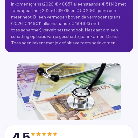
inkomensgrens (2026: € 40.857 alleenstaande, € 51.142 met
toeslagpartner; 2025: € 39.719 en € 50.206) geen recht
meer hebt. Bij een vermogen boven de vermogensgrens
(2026: € 146.011 alleenstaande, € 184.633 met
toeslagpartner) vervalt het recht ook. Het gaat om een
schatting op basis van je geschatte jaarinkomen; Dienst
Toeslagen rekent met je definitieve toetsingsinkomen.
4,5