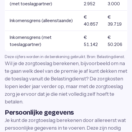
(met toeslagpartner)
2.952
3.000
€
€
Inkomensgrens (alleenstaande)
40.857
39.719
Inkomensgrens (met
€
€
toeslagpartner)
51.142
50.206
Deze cijfers worden in de berekening gebruikt. Bron: Belastingdienst.
Wil je de zorgtoeslag berekenen, bijvoorbeeld om na
te gaan welk deel van de premie je af kunt dekken met
de toeslag vanuit de Belastingdienst? De zorgkosten
lopen ieder jaar verder op, maar met de zorgtoeslag
zorg je ervoor dat je die niet volledig zelf hoeft te
betalen.
Persoonlijke gegevens
Je kunt de zorgtoeslag berekenen door allereerst wat
persoonlijke gegevens in te voeren. Deze zijn nodig