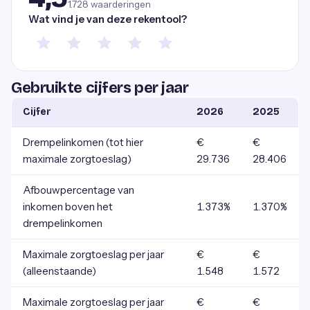
1.728
waarderingen
Wat vind je van deze rekentool?
Gebruikte cijfers per jaar
Cijfer
2026
2025
Drempelinkomen (tot hier
€
€
maximale zorgtoeslag)
29.736
28.406
Afbouwpercentage van
inkomen boven het
1.373%
1.370%
drempelinkomen
Maximale zorgtoeslag per jaar
€
€
(alleenstaande)
1.548
1.572
Maximale zorgtoeslag per jaar
€
€