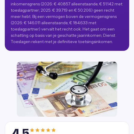
inkomensgrens (2026: € 40.857 alleenstaande, € 51.142 met
toeslagpartner; 2025: € 39.719 en € 50.206) geen recht
meer hebt. Bij een vermogen boven de vermogensgrens
(2026: € 146.011 alleenstaande, € 184.633 met
toeslagpartner) vervalt het recht ook. Het gaat om een
schatting op basis van je geschatte jaarinkomen; Dienst
Toeslagen rekent met je definitieve toetsingsinkomen.
4,5