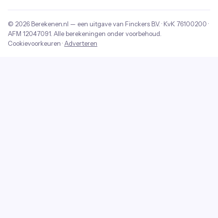
© 2026
Berekenen.nl
— een uitgave van
Finckers B.V.
· KvK
76100200
·
AFM
12047091
. Alle berekeningen onder voorbehoud.
Cookievoorkeuren
·
Adverteren