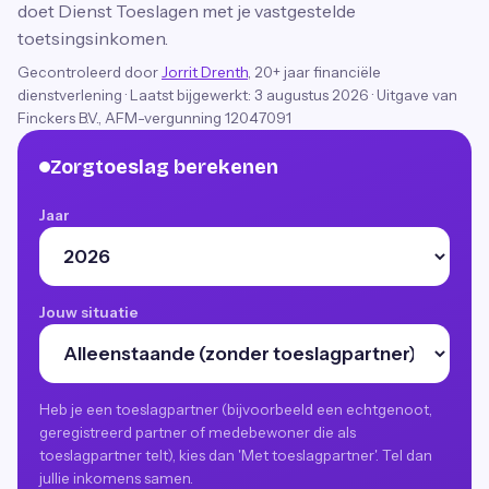
doet Dienst Toeslagen met je vastgestelde
toetsingsinkomen.
Gecontroleerd door
Jorrit Drenth
, 20+ jaar financiële
dienstverlening
·
Laatst bijgewerkt:
3 augustus 2026
· Uitgave van
Finckers B.V., AFM-vergunning 12047091
Zorgtoeslag berekenen
Jaar
Jouw situatie
Heb je een toeslagpartner (bijvoorbeeld een echtgenoot,
geregistreerd partner of medebewoner die als
toeslagpartner telt), kies dan 'Met toeslagpartner'. Tel dan
jullie inkomens samen.