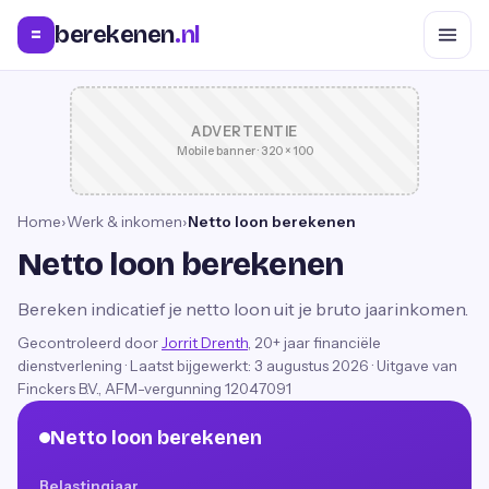
berekenen
.nl
=
ADVERTENTIE
Mobile banner · 320 × 100
Home
›
Werk & inkomen
›
Netto loon berekenen
Netto loon berekenen
Bereken indicatief je netto loon uit je bruto jaarinkomen.
Gecontroleerd door
Jorrit Drenth
, 20+ jaar financiële
dienstverlening
·
Laatst bijgewerkt:
3 augustus 2026
· Uitgave van
Finckers B.V., AFM-vergunning 12047091
Netto loon berekenen
Belastingjaar