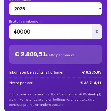
Bruto jaarinkomen
€
€ 2.809,51
Netto per maand
Inkomstenbelasting na kortingen
€ 6.285,89
Netto per jaar
€ 33.714,11
Indicatieve jaarberekening (box 1, jonger dan AOW-leeftijd)
o.b.v. inkomstenbelasting en heffingskortingen. Exclusief
pensioenpremie en andere posten.