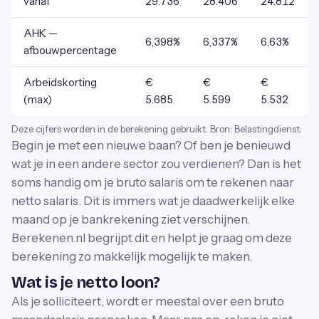
vanaf
29.736
28.406
24.812
AHK —
6,398%
6,337%
6,63%
afbouwpercentage
Arbeidskorting
€
€
€
(max)
5.685
5.599
5.532
Deze cijfers worden in de berekening gebruikt. Bron: Belastingdienst.
Begin je met een nieuwe baan? Of ben je benieuwd
wat je in een andere sector zou verdienen? Dan is het
soms handig om je bruto salaris om te rekenen naar
netto salaris. Dit is immers wat je daadwerkelijk elke
maand op je bankrekening ziet verschijnen.
Berekenen.nl begrijpt dit en helpt je graag om deze
berekening zo makkelijk mogelijk te maken.
Wat is je netto loon?
Als je solliciteert, wordt er meestal over een bruto