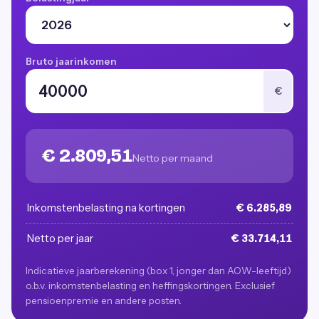
Bruto jaarinkomen
€
€ 2.809,51
Netto per maand
Inkomstenbelasting na kortingen
€ 6.285,89
Netto per jaar
€ 33.714,11
Indicatieve jaarberekening (box 1, jonger dan AOW-leeftijd)
o.b.v. inkomstenbelasting en heffingskortingen. Exclusief
pensioenpremie en andere posten.