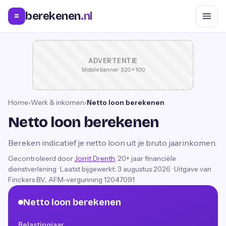
berekenen
.nl
=
ADVERTENTIE
Mobile banner · 320 × 100
Home
›
Werk & inkomen
›
Netto loon berekenen
Netto loon berekenen
Bereken indicatief je netto loon uit je bruto jaarinkomen.
Gecontroleerd door
Jorrit Drenth
, 20+ jaar financiële
dienstverlening
·
Laatst bijgewerkt:
3 augustus 2026
· Uitgave van
Finckers B.V., AFM-vergunning 12047091
Netto loon berekenen
Belastingjaar