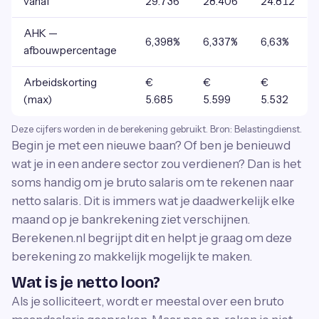
vanaf
29.736
28.406
24.812
AHK —
6,398%
6,337%
6,63%
afbouwpercentage
Arbeidskorting
€
€
€
(max)
5.685
5.599
5.532
Deze cijfers worden in de berekening gebruikt. Bron: Belastingdienst.
Begin je met een nieuwe baan? Of ben je benieuwd
wat je in een andere sector zou verdienen? Dan is het
soms handig om je bruto salaris om te rekenen naar
netto salaris. Dit is immers wat je daadwerkelijk elke
maand op je bankrekening ziet verschijnen.
Berekenen.nl begrijpt dit en helpt je graag om deze
berekening zo makkelijk mogelijk te maken.
Wat is je netto loon?
Als je solliciteert, wordt er meestal over een bruto