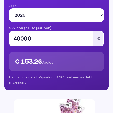
Jaar
SV-loon (bruto jaarloon)
€
€ 153,26
Dagloon
Het dagloon is je SV-jaarloon ÷ 261, met een wettelijk
maximum.