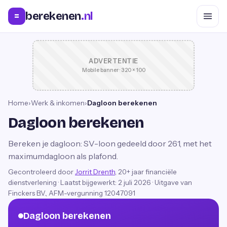
berekenen
.nl
=
ADVERTENTIE
Mobile banner · 320 × 100
Home
›
Werk & inkomen
›
Dagloon berekenen
Dagloon berekenen
Bereken je dagloon: SV-loon gedeeld door 261, met het
maximumdagloon als plafond.
Gecontroleerd door
Jorrit Drenth
, 20+ jaar financiële
dienstverlening
·
Laatst bijgewerkt:
2 juli 2026
· Uitgave van
Finckers B.V., AFM-vergunning 12047091
Dagloon berekenen