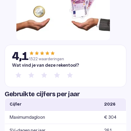
4,1
1.522
waarderingen
Wat vind je van deze rekentool?
Gebruikte cijfers per jaar
Cijfer
2026
Maximumdagloon
€ 304
SV-dagen per jaar
261