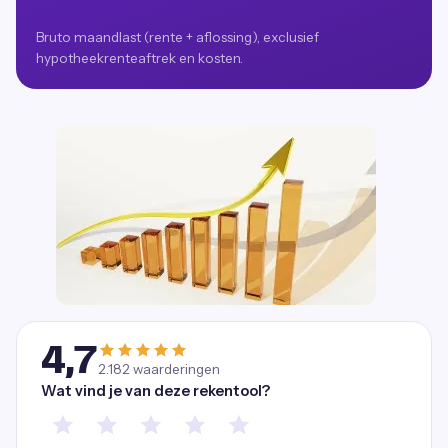
Bruto maandlast (rente + aflossing), exclusief
hypotheekrenteaftrek en kosten.
4,7
2.182
waarderingen
Wat vind je van deze rekentool?