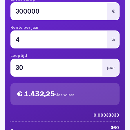
€
Rente per jaar
%
Looptijd
jaar
€ 1.432,25
Maandlast
_
0,00333333
_
360