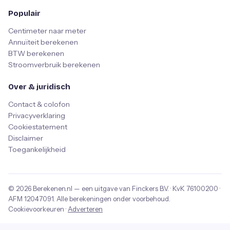
Populair
Centimeter naar meter
Annuïteit berekenen
BTW berekenen
Stroomverbruik berekenen
Over & juridisch
Contact & colofon
Privacyverklaring
Cookiestatement
Disclaimer
Toegankelijkheid
© 2026
Berekenen.nl
— een uitgave van
Finckers B.V.
· KvK
76100200
·
AFM
12047091
. Alle berekeningen onder voorbehoud.
Cookievoorkeuren
·
Adverteren