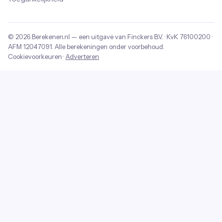
© 2026
Berekenen.nl
— een uitgave van
Finckers B.V.
· KvK
76100200
·
AFM
12047091
. Alle berekeningen onder voorbehoud.
Cookievoorkeuren
·
Adverteren