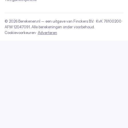
© 2026
Berekenen.nl
— een uitgave van
Finckers B.V.
· KvK
76100200
·
AFM
12047091
. Alle berekeningen onder voorbehoud.
Cookievoorkeuren
·
Adverteren