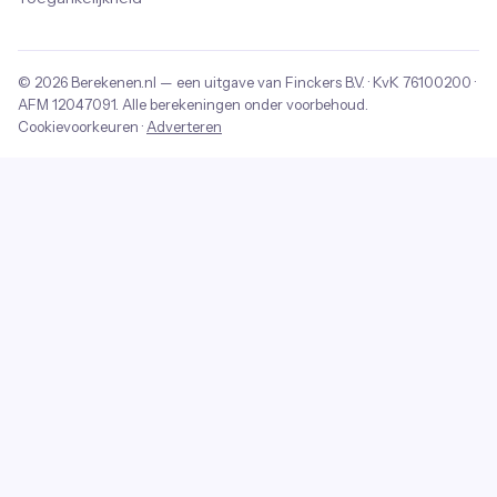
© 2026
Berekenen.nl
— een uitgave van
Finckers B.V.
· KvK
76100200
·
AFM
12047091
. Alle berekeningen onder voorbehoud.
Cookievoorkeuren
·
Adverteren