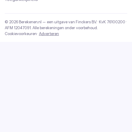
© 2026
Berekenen.nl
— een uitgave van
Finckers B.V.
· KvK
76100200
·
AFM
12047091
. Alle berekeningen onder voorbehoud.
Cookievoorkeuren
·
Adverteren