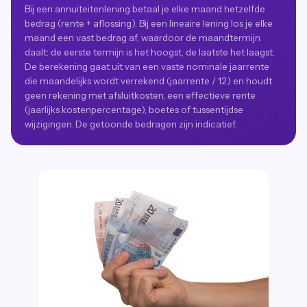
Bij een annuiteitenlening betaal je elke maand hetzelfde
bedrag (rente + aflossing). Bij een lineaire lening los je elke
maand een vast bedrag af, waardoor de maandtermijn
daalt: de eerste termijn is het hoogst, de laatste het laagst.
De berekening gaat uit van een vaste nominale jaarrente
die maandelijks wordt verrekend (jaarrente / 12) en houdt
geen rekening met afsluitkosten, een effectieve rente
(jaarlijks kostenpercentage), boetes of tussentijdse
wijzigingen. De getoonde bedragen zijn indicatief.