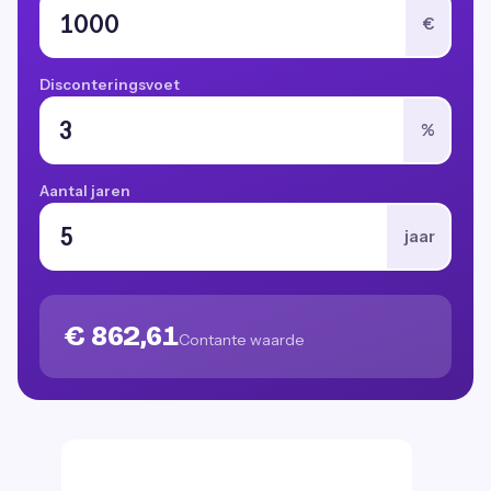
€
Disconteringsvoet
%
Aantal jaren
jaar
€ 862,61
Contante waarde