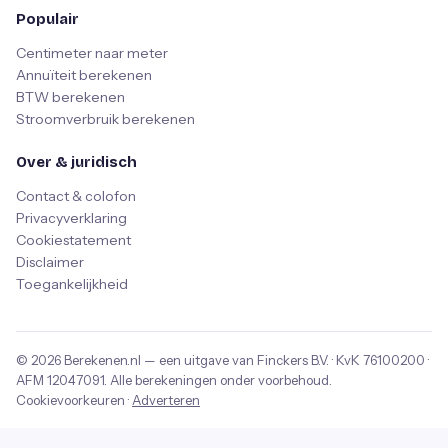
Populair
Centimeter naar meter
Annuïteit berekenen
BTW berekenen
Stroomverbruik berekenen
Over & juridisch
Contact & colofon
Privacyverklaring
Cookiestatement
Disclaimer
Toegankelijkheid
© 2026
Berekenen.nl
— een uitgave van
Finckers B.V.
· KvK
76100200
·
AFM
12047091
. Alle berekeningen onder voorbehoud.
Cookievoorkeuren
·
Adverteren