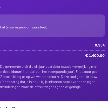
.
fait (naar eigendomsaandeel)
0,35%
€ 1.400,00
De gemeente stelt die elk jaar vast door taxatie (vergelijking met
rdepeildatum 1 januari van het voorgaande jaar). Er bestaat geen
-beschikking of op wozwaardeloket.nl. Deze tool gebruikt jouw
het bedrag dat je in box 1 bij je inkomen optelt voor een eigen
t; verminderingen zoals de aftrek wegens geen of geringe
.