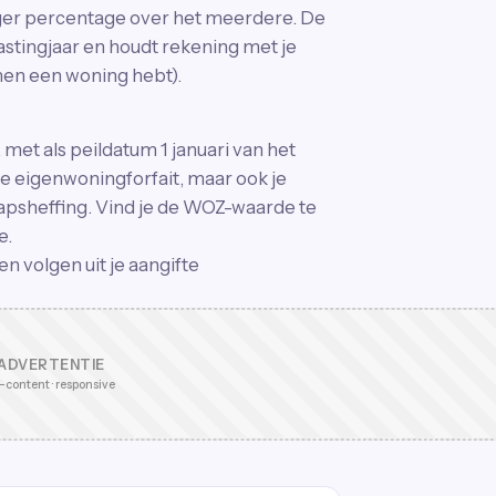
ger percentage over het meerdere. De
astingjaar en houdt rekening met je
en een woning hebt).
met als peildatum 1 januari van het
je eigenwoningforfait, maar ook je
psheffing. Vind je de WOZ-waarde te
e.
n volgen uit je aangifte
ADVERTENTIE
-content · responsive