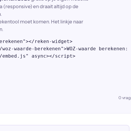
 (responsive) en draait altijd op de
.
ekentool moet komen. Het linkje naar
n.
erekenen"></reken-widget>

/woz-waarde-berekenen">WOZ-waarde berekenen: 
/embed.js" async></script>
0
vra