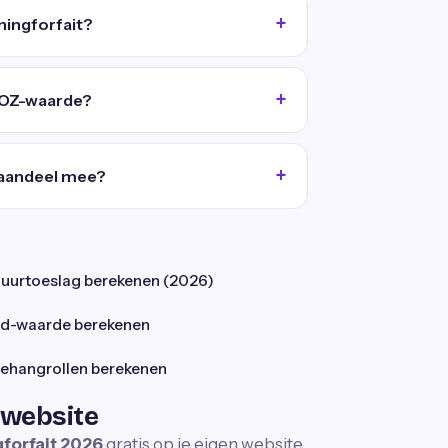
ningforfait?
WOZ-waarde?
saandeel mee?
uurtoeslag berekenen (2026)
d-waarde berekenen
ehangrollen berekenen
 website
forfait 2026
gratis op je eigen website