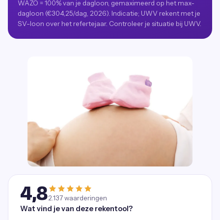
WAZO = 100% van je dagloon, gemaximeerd op het max-
dagloon (€304,25/dag, 2026). Indicatie; UWV rekent met je
SV-loon over het refertejaar. Controleer je situatie bij UWV.
4,8
2.137
waarderingen
Wat vind je van deze rekentool?