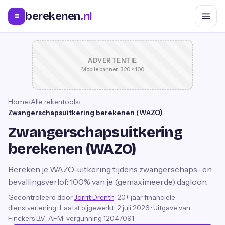
berekenen
.nl
=
ADVERTENTIE
Mobile banner · 320 × 100
Home
›
Alle rekentools
›
Zwangerschapsuitkering berekenen (WAZO)
Zwangerschapsuitkering
berekenen (WAZO)
Bereken je WAZO-uitkering tijdens zwangerschaps- en
bevallingsverlof: 100% van je (gemaximeerde) dagloon.
Gecontroleerd door
Jorrit Drenth
, 20+ jaar financiële
dienstverlening
·
Laatst bijgewerkt:
2 juli 2026
· Uitgave van
Finckers B.V., AFM-vergunning 12047091