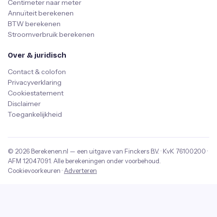
Centimeter naar meter
Annuïteit berekenen
BTW berekenen
Stroomverbruik berekenen
Over & juridisch
Contact & colofon
Privacyverklaring
Cookiestatement
Disclaimer
Toegankelijkheid
© 2026
Berekenen.nl
— een uitgave van
Finckers B.V.
· KvK
76100200
·
AFM
12047091
. Alle berekeningen onder voorbehoud.
Cookievoorkeuren
·
Adverteren