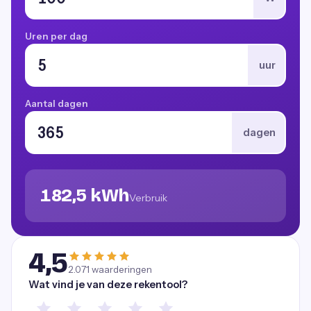
Uren per dag
uur
Aantal dagen
dagen
182,5 kWh
Verbruik
4,5
2.071
waarderingen
Wat vind je van deze rekentool?