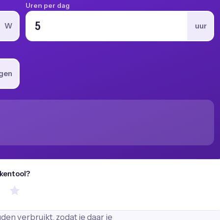
Uren per dag
W
uur
gen
ekentool?
en verbruikt, zodat je daar je