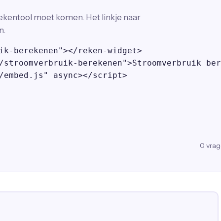
ekentool moet komen. Het linkje naar
n.
ik-berekenen"></reken-widget>

/stroomverbruik-berekenen">Stroomverbruik ber
/embed.js" async></script>
0
vra