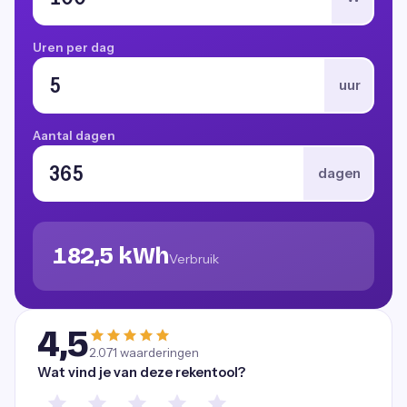
Uren per dag
uur
Aantal dagen
dagen
182,5 kWh
Verbruik
4,5
2.071
waarderingen
Wat vind je van deze rekentool?