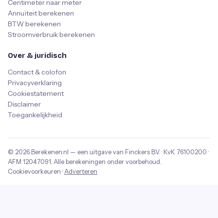
Centimeter naar meter
Annuïteit berekenen
BTW berekenen
Stroomverbruik berekenen
Over & juridisch
Contact & colofon
Privacyverklaring
Cookiestatement
Disclaimer
Toegankelijkheid
© 2026
Berekenen.nl
— een uitgave van
Finckers B.V.
· KvK
76100200
·
AFM
12047091
. Alle berekeningen onder voorbehoud.
Cookievoorkeuren
·
Adverteren