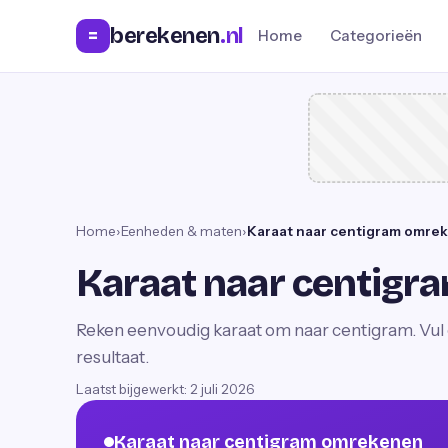
berekenen
.nl
=
Home
Categorieën
Home
›
Eenheden & maten
›
Karaat naar centigram omre
Karaat naar centig
Reken eenvoudig karaat om naar centigram. Vul e
resultaat.
Laatst bijgewerkt:
2 juli 2026
Karaat naar centigram omrekenen