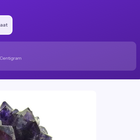
raat
Centigram