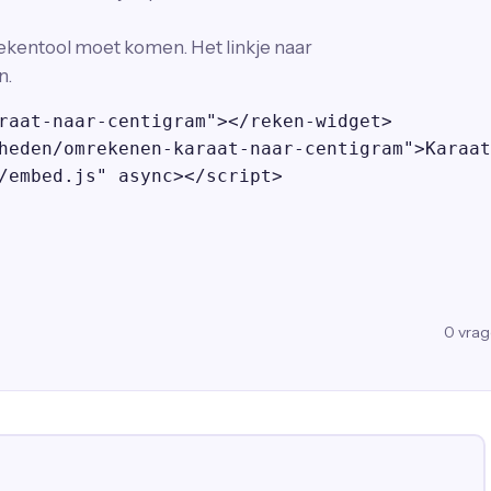
ekentool moet komen. Het linkje naar
n.
raat-naar-centigram"></reken-widget>

heden/omrekenen-karaat-naar-centigram">Karaat
/embed.js" async></script>
0
vra