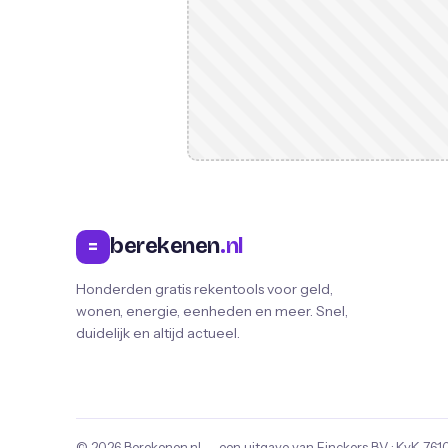
berekenen
.nl
=
Honderden gratis rekentools voor geld,
wonen, energie, eenheden en meer. Snel,
duidelijk en altijd actueel.
© 2026
Berekenen.nl
— een uitgave van
Finckers B.V.
· KvK
761