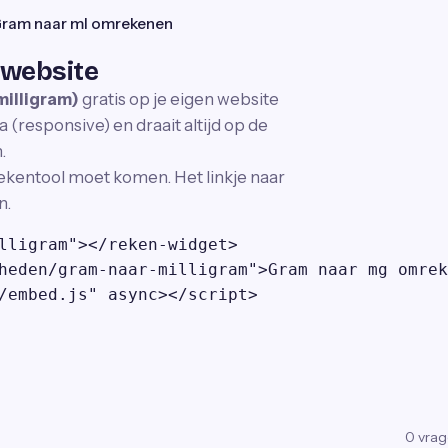
ram naar ml omrekenen
 website
illigram)
gratis op je eigen website
 (responsive) en draait altijd op de
.
ekentool moet komen. Het linkje naar
n.
lligram"></reken-widget>

heden/gram-naar-milligram">Gram naar mg omrek
/embed.js" async></script>
0
vra