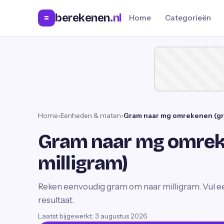
berekenen
.nl
=
Home
Categorieën
Home
›
Eenheden & maten
›
Gram naar mg omrekenen (gra
Gram naar mg omrek
milligram)
Reken eenvoudig gram om naar milligram. Vul een
resultaat.
Laatst bijgewerkt:
3 augustus 2026