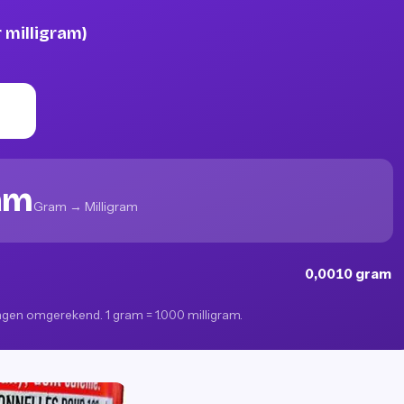
milligram)
ram
Gram → Milligram
0,0010 gram
ingen omgerekend. 1 gram = 1.000 milligram.