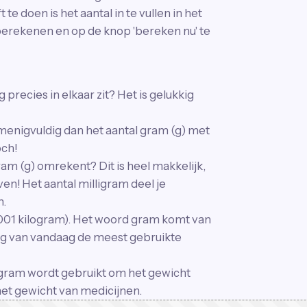
te doen is het aantal in te vullen in het
t berekenen en op de knop 'bereken nu' te
 precies in elkaar zit? Het is gelukkig
menigvuldig dan het aantal gram (g) met
och!
gram (g) omrekent? Dit is heel makkelijk,
n! Het aantal milligram deel je
n.
,001 kilogram). Het woord gram komt van
ag van vandaag de meest gebruikte
ligram wordt gebruikt om het gewicht
het gewicht van medicijnen.