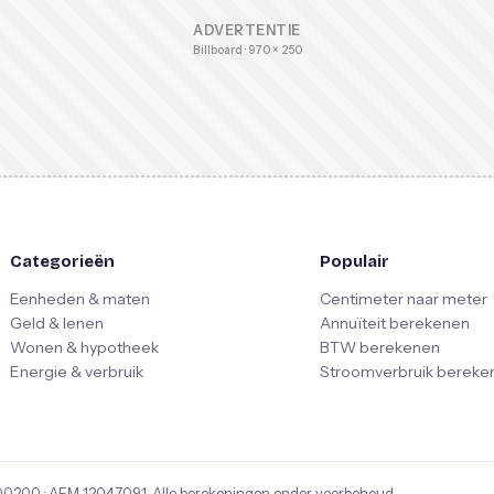
ADVERTENTIE
Billboard · 970 × 250
Categorieën
Populair
Eenheden & maten
Centimeter naar meter
Geld & lenen
Annuïteit berekenen
Wonen & hypotheek
BTW berekenen
Energie & verbruik
Stroomverbruik bereke
00200
· AFM
12047091
. Alle berekeningen onder voorbehoud.