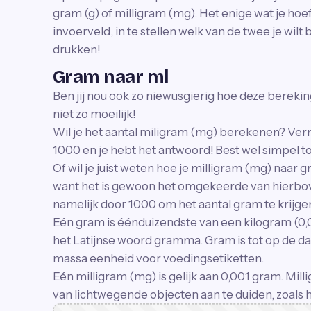
gram (g) of milligram (mg). Het enige wat je hoeft 
invoerveld, in te stellen welk van de twee je wil
drukken!
Gram naar ml
Ben jij nou ook zo niewusgierig hoe deze bereking
niet zo moeilijk!
Wil je het aantal miligram (mg) berekenen? Ver
1000 en je hebt het antwoord! Best wel simpel t
Of wil je juist weten hoe je milligram (mg) naar 
want het is gewoon het omgekeerde van hierbove
namelijk door 1000 om het aantal gram te krijge
Eén gram is éénduizendste van een kilogram (0
het Latijnse woord gramma. Gram is tot op de d
massa eenheid voor voedingsetiketten.
Eén milligram (mg) is gelijk aan 0,001 gram. Mil
van lichtwegende objecten aan te duiden, zoals 