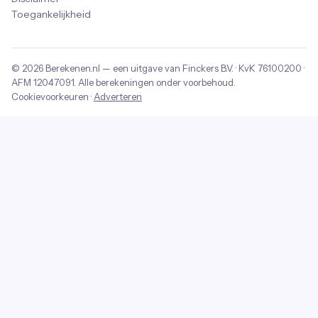
Toegankelijkheid
© 2026
Berekenen.nl
— een uitgave van
Finckers B.V.
· KvK
76100200
·
AFM
12047091
. Alle berekeningen onder voorbehoud.
Cookievoorkeuren
·
Adverteren