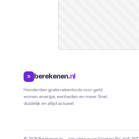
berekenen
.nl
=
Honderden gratis rekentools voor geld,
wonen, energie, eenheden en meer. Snel,
duidelijk en altijd actueel.
© 2026
Berekenen.nl
— een uitgave van
Finckers B.V.
· KvK
761