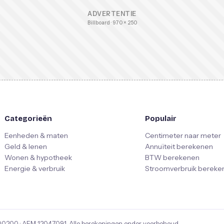
ADVERTENTIE
Billboard · 970 × 250
Categorieën
Populair
Eenheden & maten
Centimeter naar meter
Geld & lenen
Annuïteit berekenen
Wonen & hypotheek
BTW berekenen
Energie & verbruik
Stroomverbruik bereke
00200
· AFM
12047091
. Alle berekeningen onder voorbehoud.