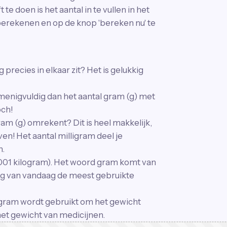
te doen is het aantal in te vullen in het
t berekenen en op de knop 'bereken nu' te
 precies in elkaar zit? Het is gelukkig
menigvuldig dan het aantal gram (g) met
och!
gram (g) omrekent? Dit is heel makkelijk,
n! Het aantal milligram deel je
n.
,001 kilogram). Het woord gram komt van
ag van vandaag de meest gebruikte
ligram wordt gebruikt om het gewicht
het gewicht van medicijnen.