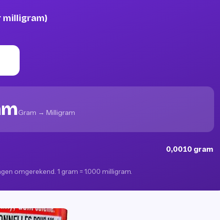
milligram)
ram
Gram → Milligram
0,0010 gram
ingen omgerekend. 1 gram = 1.000 milligram.