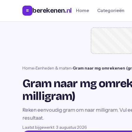
berekenen
.nl
=
Home
Categorieën
Home
›
Eenheden & maten
›
Gram naar mg omrekenen (gra
Gram naar mg omrek
milligram)
Reken eenvoudig gram om naar milligram. Vul een
resultaat.
Laatst bijgewerkt:
3 augustus 2026