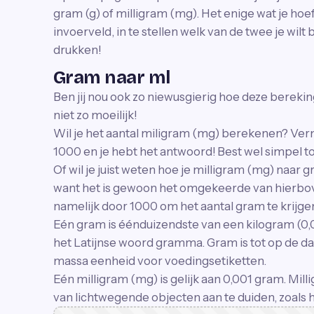
gram (g) of milligram (mg). Het enige wat je hoeft 
invoerveld, in te stellen welk van de twee je wil
drukken!
Gram naar ml
Ben jij nou ook zo niewusgierig hoe deze bereking
niet zo moeilijk!
Wil je het aantal miligram (mg) berekenen? Ver
1000 en je hebt het antwoord! Best wel simpel t
Of wil je juist weten hoe je milligram (mg) naar 
want het is gewoon het omgekeerde van hierbove
namelijk door 1000 om het aantal gram te krijge
Eén gram is éénduizendste van een kilogram (0
het Latijnse woord gramma. Gram is tot op de d
massa eenheid voor voedingsetiketten.
Eén milligram (mg) is gelijk aan 0,001 gram. Mil
van lichtwegende objecten aan te duiden, zoals 