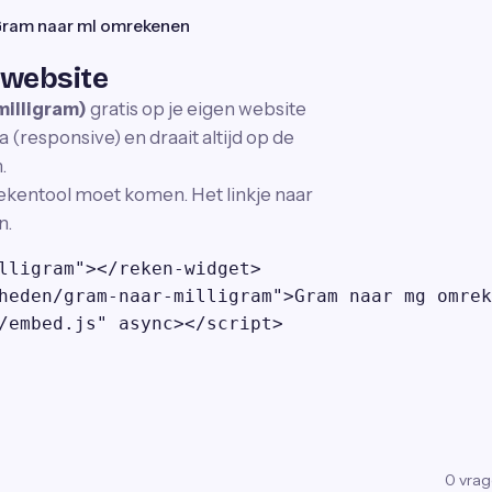
ram naar ml omrekenen
 website
illigram)
gratis op je eigen website
 (responsive) en draait altijd op de
.
ekentool moet komen. Het linkje naar
n.
lligram"></reken-widget>

heden/gram-naar-milligram">Gram naar mg omrek
/embed.js" async></script>
0
vra