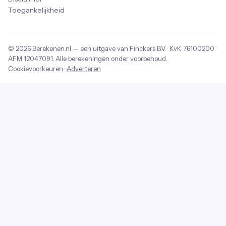
Toegankelijkheid
© 2026
Berekenen.nl
— een uitgave van
Finckers B.V.
· KvK
76100200
·
AFM
12047091
. Alle berekeningen onder voorbehoud.
Cookievoorkeuren
·
Adverteren