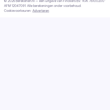
© 2026
Berekenen.nl
— een uitgave van
Finckers B.V.
· KvK
76100200
·
AFM
12047091
. Alle berekeningen onder voorbehoud.
Cookievoorkeuren
·
Adverteren