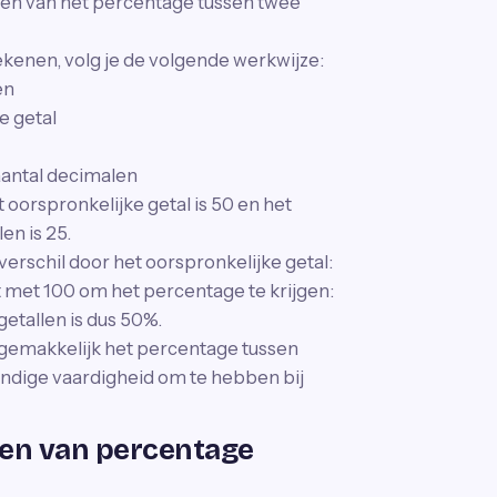
nen van het percentage tussen twee
kenen, volg je de volgende werkwijze:
en
e getal
aantal decimalen
oorspronkelijke getal is 50 en het
en is 25.
rschil door het oorspronkelijke getal:
t met 100 om het percentage te krijgen:
etallen is dus 50%.
 gemakkelijk het percentage tussen
ndige vaardigheid om te hebben bij
en van percentage