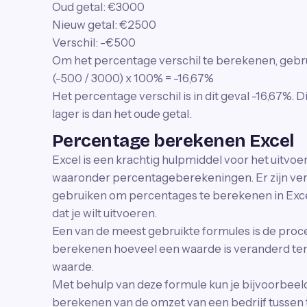
Oud getal: €3000
Nieuw getal: €2500
Verschil: -€500
Om het percentage verschil te berekenen, gebru
(-500 / 3000) x 100% = -16,67%
Het percentage verschil is in dit geval -16,67%. 
lager is dan het oude getal.
Percentage berekenen Excel
Excel is een krachtig hulpmiddel voor het uitvoe
waaronder percentageberekeningen. Er zijn vers
gebruiken om percentages te berekenen in Excel
dat je wilt uitvoeren.
Een van de meest gebruikte formules is de proc
berekenen hoeveel een waarde is veranderd ten
waarde.
Met behulp van deze formule kun je bijvoorbeel
berekenen van de omzet van een bedrijf tussen