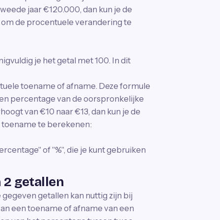
tweede jaar €120.000, dan kun je de
n om de procentuele verandering te
gvuldig je het getal met 100. In dit
entuele toename of afname. Deze formule
een percentage van de oorspronkelijke
rhoogt van €10 naar €13, dan kun je de
e toename te berekenen:
ercentage" of "%", die je kunt gebruiken
2 getallen
egeven getallen kan nuttig zijn bij
 van een toename of afname van een