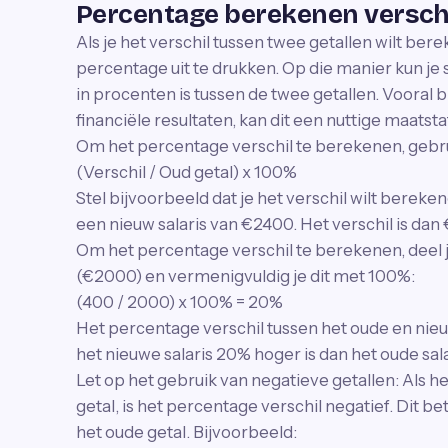
Percentage berekenen versch
Als je het verschil tussen twee getallen wilt bere
percentage uit te drukken. Op die manier kun je 
in procenten is tussen de twee getallen. Vooral b
financiële resultaten, kan dit een nuttige maatstaf
Om het percentage verschil te berekenen, gebru
(Verschil / Oud getal) x 100%
Stel bijvoorbeeld dat je het verschil wilt berek
een nieuw salaris van €2400. Het verschil is dan
Om het percentage verschil te berekenen, deel j
(€2000) en vermenigvuldig je dit met 100%:
(400 / 2000) x 100% = 20%
Het percentage verschil tussen het oude en nieuw
het nieuwe salaris 20% hoger is dan het oude sala
Let op het gebruik van negatieve getallen: Als he
getal, is het percentage verschil negatief. Dit be
het oude getal. Bijvoorbeeld: