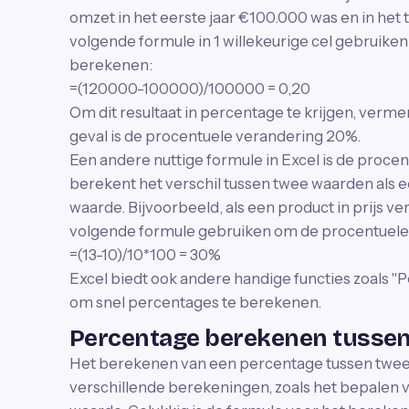
omzet in het eerste jaar €100.000 was en in het 
volgende formule in 1 willekeurige cel gebruike
berekenen:
=(120000-100000)/100000 = 0,20
Om dit resultaat in percentage te krijgen, vermeni
geval is de procentuele verandering 20%.
Een andere nuttige formule in Excel is de proc
berekent het verschil tussen twee waarden als 
waarde. Bijvoorbeeld, als een product in prijs ve
volgende formule gebruiken om de procentuel
=(13-10)/10*100 = 30%
Excel biedt ook andere handige functies zoals "P
om snel percentages te berekenen.
Percentage berekenen tussen 
Het berekenen van een percentage tussen twee g
verschillende berekeningen, zoals het bepalen