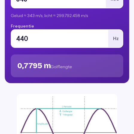
Geluid ≈ 343 m/s, licht ≈ 299.792.458 m/s
Frequentie
Hz
0,7795 m
Golflengte