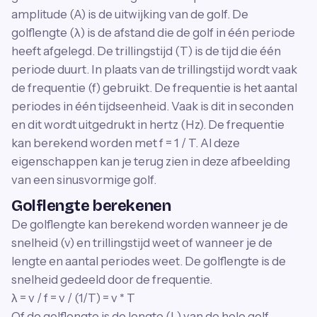
amplitude (A) is de uitwijking van de golf. De
golflengte (λ) is de afstand die de golf in één periode
heeft afgelegd. De trillingstijd (T) is de tijd die één
periode duurt. In plaats van de trillingstijd wordt vaak
de frequentie (f) gebruikt. De frequentie is het aantal
periodes in één tijdseenheid. Vaak is dit in seconden
en dit wordt uitgedrukt in hertz (Hz). De frequentie
kan berekend worden met f = 1 / T. Al deze
eigenschappen kan je terug zien in deze afbeelding
van een sinusvormige golf.
Golflengte berekenen
De golflengte kan berekend worden wanneer je de
snelheid (v) en trillingstijd weet of wanneer je de
lengte en aantal periodes weet. De golflengte is de
snelheid gedeeld door de frequentie.
λ = v / f = v / (1/T) = v * T
Of de golflengte is de lengte (L) van de hele golf