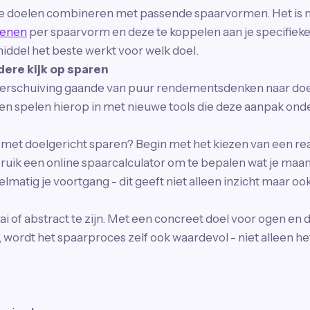
de doelen combineren met passende spaarvormen. Het is 
kenen
per spaarvorm en deze te koppelen aan je specifieke
iddel het beste werkt voor welk doel.
dere kijk op sparen
e verschuiving gaande van puur rendementsdenken naar doe
ngen spelen hierop in met nieuwe tools die deze aanpak on
 met doelgericht sparen? Begin met het kiezen van een real
ruik een online spaarcalculator om te bepalen wat je maa
lmatig je voortgang - dit geeft niet alleen inzicht maar oo
ai of abstract te zijn. Met een concreet doel voor ogen en d
wordt het spaarproces zelf ook waardevol - niet alleen het