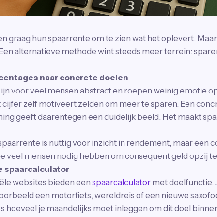
 graag hun spaarrente om te zien wat het oplevert. Maar 
Een alternatieve methode wint steeds meer terrein: spar
centages naar concrete doelen
jn voor veel mensen abstract en roepen weinig emotie op. 
et cijfer zelf motiveert zelden om meer te sparen. Een conc
oning geeft daarentegen een duidelijk beeld. Het maakt spa
paarrente is nuttig voor inzicht in rendement, maar een c
die veel mensen nodig hebben om consequent geld opzij te
 spaarcalculator
iële websites bieden een
spaarcalculator
met doelfunctie.
jvoorbeeld een motorfiets, wereldreis of een nieuwe saxofo
s hoeveel je maandelijks moet inleggen om dit doel binnen