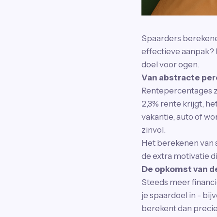
Spaarders berekenen
effectieve aanpak? 
doel voor ogen.
Van abstracte per
Rentepercentages zi
2,3% rente krijgt, h
vakantie, auto of w
zinvol.
Het berekenen van s
de extra motivatie 
De opkomst van de
Steeds meer financ
je spaardoel in - bi
berekent dan precie