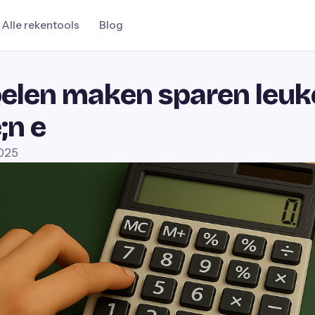
Alle rekentools
Blog
elen maken sparen leuk
;n e
2025