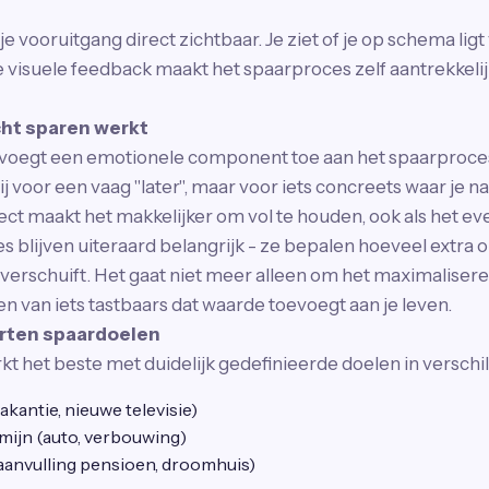
 vooruitgang direct zichtbaar. Je ziet of je op schema ligt 
e visuele feedback maakt het spaarproces zelf aantrekkeli
ht sparen werkt
voegt een emotionele component toe aan het spaarproces.
voor een vaag "later", maar voor iets concreets waar je naar
ct maakt het makkelijker om vol te houden, ook als het eve
blijven uiteraard belangrijk - ze bepalen hoeveel extra op
verschuift. Het gaat niet meer alleen om het maximalise
n van iets tastbaars dat waarde toevoegt aan je leven.
orten spaardoelen
kt het beste met duidelijk gedefinieerde doelen in verschi
akantie, nieuwe televisie)
mijn (auto, verbouwing)
aanvulling pensioen, droomhuis)