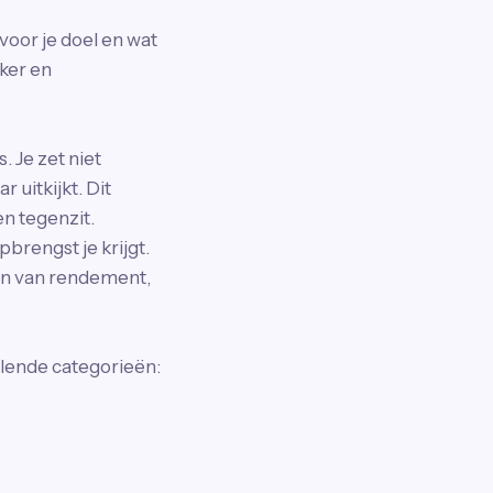
voor je doel en wat
jker en
 Je zet niet
 uitkijkt. Dit
n tegenzit.
brengst je krijgt.
ren van rendement,
llende categorieën: