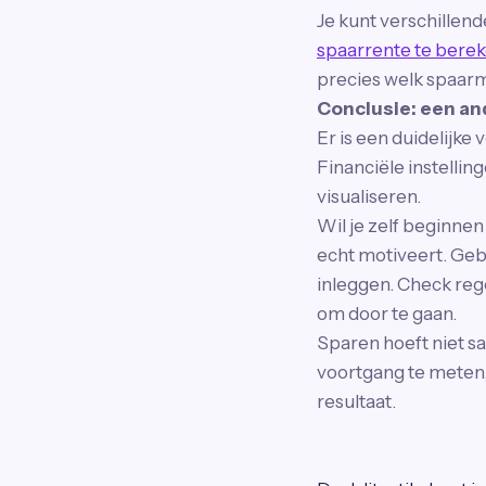
Je kunt verschillen
spaarrente te bere
precies welk spaarm
Conclusie: een an
Er is een duidelijk
Financiële instelli
visualiseren.
Wil je zelf beginnen
echt motiveert. Geb
inleggen. Check rege
om door te gaan.
Sparen hoeft niet sa
voortgang te meten, 
resultaat.