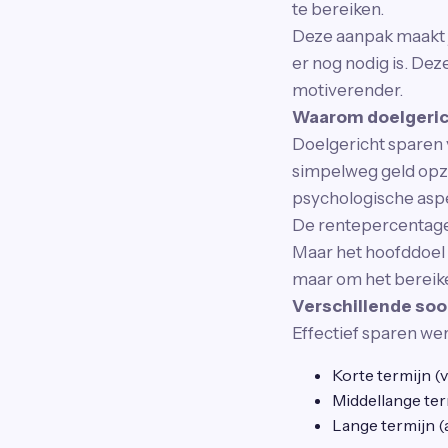
te bereiken.
Deze aanpak maakt je
er nog nodig is. Dez
motiverender.
Waarom doelgeric
Doelgericht sparen 
simpelweg geld opzij 
psychologische aspe
De rentepercentages 
Maar het hoofddoel 
maar om het bereike
Verschillende so
Effectief sparen wer
Korte termijn (v
Middellange ter
Lange termijn (