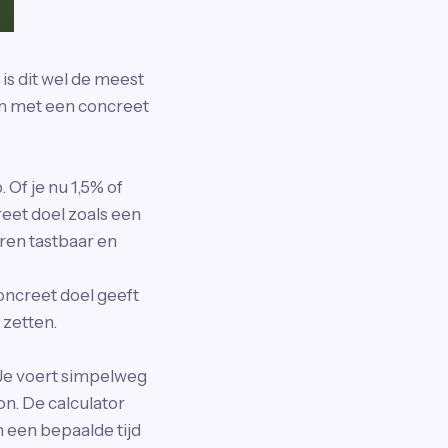
is dit wel de meest
en met een concreet
Of je nu 1,5% of
reet doel zoals een
ren tastbaar en
oncreet doel geeft
 zetten.
 Je voert simpelweg
on. De calculator
 een bepaalde tijd