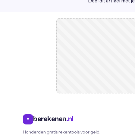
Deel dit artikel met j
berekenen
.nl
=
Honderden gratis rekentools voor geld,