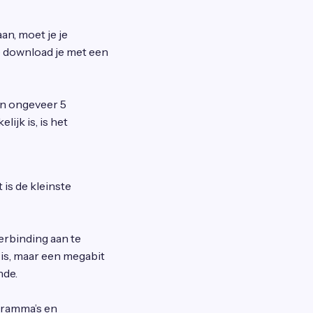
n, moet je je
e download je met een
 in ongeveer 5
ijk is, is het
 is de kleinste
erbinding aan te
is, maar een megabit
nde.
gramma’s en