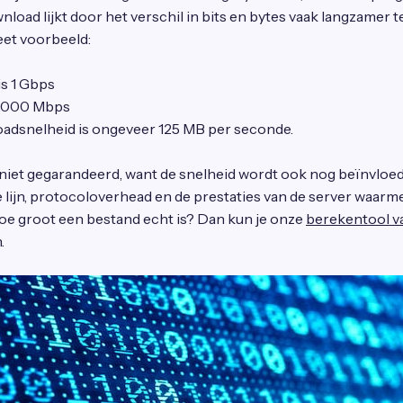
load lijkt door het verschil in bits en bytes vaak langzamer t
et voorbeeld:
is 1 Gbps
1.000 Mbps
loadsnelheid is ongeveer 125 MB per seconde.
 niet gegarandeerd, want de snelheid wordt ook nog beïnvloe
 lijn, protocoloverhead en de prestaties van de server waarm
hoe groot een bestand echt is? Dan kun je onze
berekentool v
.