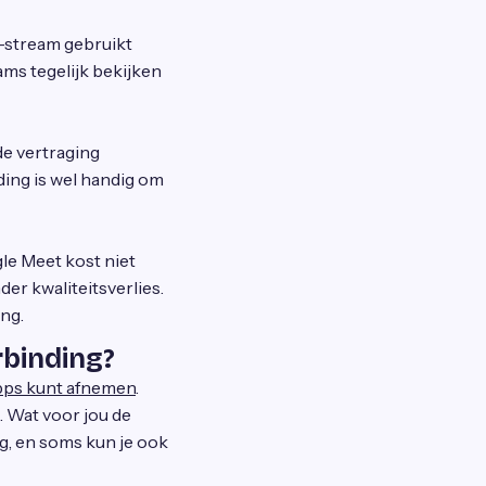
K-stream gebruikt
ams tegelijk bekijken
de vertraging
ding is wel handig om
le Meet kost niet
er kwaliteitsverlies.
ng.
rbinding?
Gbps kunt afnemen
.
t. Wat voor jou de
ag, en soms kun je ook