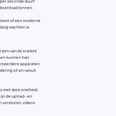
B per seconde duurt
 download binnen.
steem of een moderne
lang wachten is
 een van de snelste
nen kunnen hier
p meerdere apparaten
adering zit en vanuit
s met deze snelheid.
ijn de upload- en
 versturen, video’s