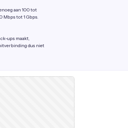
 genoeg aan 100 tot
0 Mbps tot 1 Gbps.
ack-ups maakt,
itverbinding dus niet