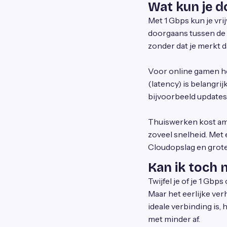
Wat kun je d
Met 1 Gbps kun je vri
doorgaans tussen de 1
zonder dat je merkt d
Voor online gamen heb
(latency) is belangri
bijvoorbeeld updates
Thuiswerken kost amp
zoveel snelheid. Met 
Cloudopslag en grot
Kan ik toch 
Twijfel je of je 1 Gbp
Maar het eerlijke verh
ideale verbinding is,
met minder af.