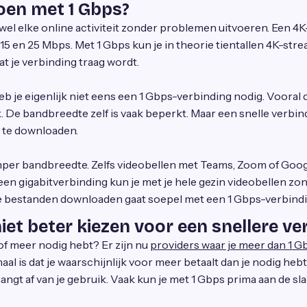
oen met 1 Gbps?
jwel elke online activiteit zonder problemen uitvoeren. Een 4
5 en 25 Mbps. Met 1 Gbps kun je in theorie tientallen 4K-stre
at je verbinding traag wordt.
 je eigenlijk niet eens een 1 Gbps-verbinding nodig. Vooral 
jk. De bandbreedte zelf is vaak beperkt. Maar een snelle verbin
 te downloaden.
er bandbreedte. Zelfs videobellen met Teams, Zoom of Goog
een gigabitverbinding kun je met je hele gezin videobellen zond
e bestanden downloaden gaat soepel met een 1 Gbps-verbindi
niet beter kiezen voor een snellere ve
s of meer nodig hebt? Er zijn nu
providers waar je meer dan 1 
aal is dat je waarschijnlijk voor meer betaalt dan je nodig heb
 hangt af van je gebruik. Vaak kun je met 1 Gbps prima aan de sl