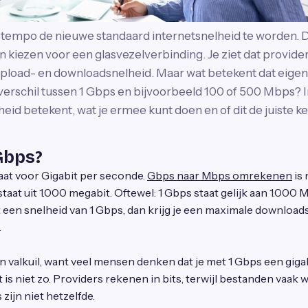
p tempo de nieuwe standaard internetsnelheid te worden. 
kiezen voor een glasvezelverbinding. Je ziet dat provid
pload- en downloadsnelheid. Maar wat betekent dat eigenli
 verschil tussen 1 Gbps en bijvoorbeeld 100 of 500 Mbps? In
heid betekent, wat je ermee kunt doen en of dit de juiste ke
 Gbps?
aat voor Gigabit per seconde.
Gbps naar Mbps omrekenen
is 
staat uit 1.000 megabit. Oftewel: 1 Gbps staat gelijk aan 1.000
 een snelheid van 1 Gbps, dan krijg je een maximale download
.
n valkuil, want veel mensen denken dat je met 1 Gbps een gig
 is niet zo. Providers rekenen in bits, terwijl bestanden vaa
 zijn niet hetzelfde.