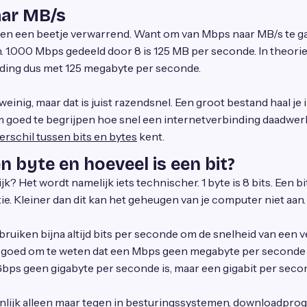
ar MB/s
en een beetje verwarrend. Want om van Mbps naar MB/s te gaa
n. 1.000 Mbps gedeeld door 8 is 125 MB per seconde. In theori
nding dus met 125 megabyte per seconde.
weinig, maar dat is juist razendsnel. Een groot bestand haal je
goed te begrijpen hoe snel een internetverbinding daadwerkel
erschil tussen bits en bytes
kent.
n byte en hoeveel is een bit?
jk? Het wordt namelijk iets technischer. 1 byte is 8 bits. Een bit
e. Kleiner dan dit kan het geheugen van je computer niet aan.
ruiken bijna altijd bits per seconde om de snelheid van een v
k goed om te weten dat een Mbps geen megabyte per seconde 
Gbps geen gigabyte per seconde is, maar een gigabit per seco
lijk alleen maar tegen in besturingssystemen, downloadpro