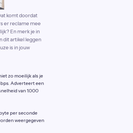
Dat komt doordat
ers er reclame mee
jk? En merk je in
 dit artikel leggen
uze is in jouw
niet zo moeilijk als je
 Mbps. Adverteert een
snelheid van 1.000
abyte per seconde
k worden weergegeven