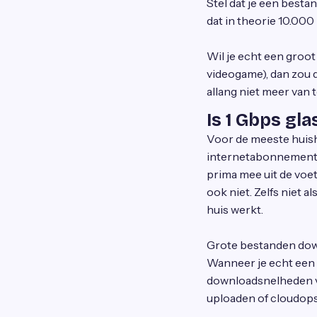
Stel dat je een best
dat in theorie 10.00
Wil je echt een gro
videogame), dan zou 
allang niet meer van 
Is 1 Gbps gl
Voor de meeste huish
internetabonnemente
prima mee uit de vo
ook niet. Zelfs niet a
huis werkt.
Grote bestanden down
Wanneer je echt een 
downloadsnelheden va
uploaden of cloudops