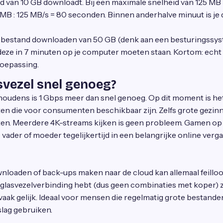
and van 10 GB downloadt. Bij een maximale snelheid van 125 M
0 MB : 125 MB/s = 80 seconden. Binnen anderhalve minuut is je
ot bestand downloaden van 50 GB (denk aan een besturingssy
deze in 7 minuten op je computer moeten staan. Kortom: echt 
toepassing.
asvezel snel genoeg?
oudens is 1 Gbps meer dan snel genoeg. Op dit moment is het
n die voor consumenten beschikbaar zijn. Zelfs grote gezin
eten. Meerdere 4K-streams kijken is geen probleem. Gamen o
ls vader of moeder tegelijkertijd in een belangrijke online verg
loaden of back-ups maken naar de cloud kan allemaal feilloo
glasvezelverbinding hebt (dus geen combinaties met koper) z
ak gelijk. Ideaal voor mensen die regelmatig grote bestanden
lag gebruiken.