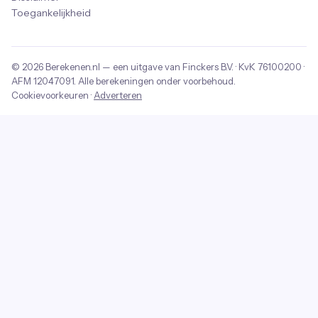
Toegankelijkheid
© 2026
Berekenen.nl
— een uitgave van
Finckers B.V.
· KvK
76100200
·
AFM
12047091
. Alle berekeningen onder voorbehoud.
Cookievoorkeuren
·
Adverteren