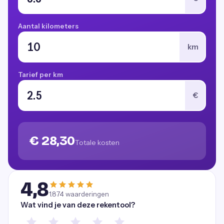
Aantal kilometers
km
Tarief per km
€
€ 28,30
Totale kosten
4,8
1.874
waarderingen
Wat vind je van deze rekentool?