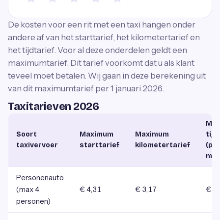
De kosten voor een rit met een taxi hangen onder
andere af van het starttarief, het kilometertarief en
het tijdtarief. Voor al deze onderdelen geldt een
maximumtarief. Dit tarief voorkomt dat u als klant
teveel moet betalen. Wij gaan in deze berekening uit
van dit maximumtarief per 1 januari 2026.
Taxitarieven 2026
Ma
Soort
Maximum
Maximum
tijd
taxivervoer
starttarief
kilometertarief
(pe
min
Personenauto
(max 4
€ 4,31
€ 3,17
€ 0
personen)