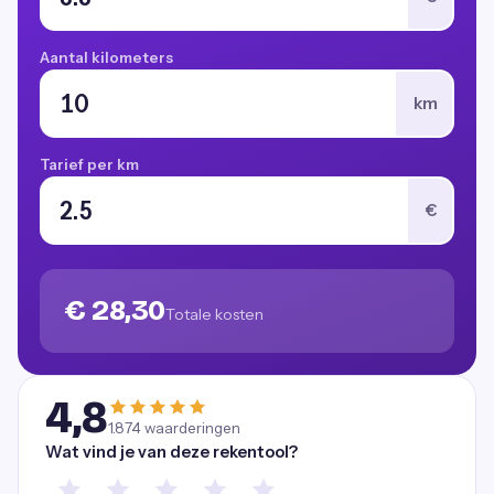
Aantal kilometers
km
Tarief per km
€
€ 28,30
Totale kosten
4,8
1.874
waarderingen
Wat vind je van deze rekentool?