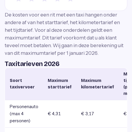
De kosten voor een rit met een taxi hangen onder
andere af van het starttarief, het kilometertarief en
het tijdtarief. Voor al deze onderdelen geldt een
maximumtarief. Dit tarief voorkomt dat u als klant
teveel moet betalen. Wij gaan in deze berekening uit
van dit maximumtarief per 1 januari 2026.
Taxitarieven 2026
Ma
Soort
Maximum
Maximum
tijd
taxivervoer
starttarief
kilometertarief
(pe
min
Personenauto
(max 4
€ 4,31
€ 3,17
€ 0
personen)