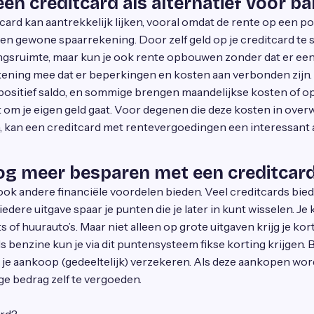
en creditcard als alternatief voor b
ard kan aantrekkelijk lijken, vooral omdat de rente op een po
een gewone spaarrekening. Door zelf geld op je creditcard te s
dingsruimte, maar kun je ook rente opbouwen zonder dat er ee
kening mee dat er beperkingen en kosten aan verbonden zijn. N
positief saldo, en sommige brengen maandelijkse kosten of 
het om je eigen geld gaat. Voor degenen die deze kosten in ov
, kan een creditcard met rentevergoedingen een interessant al
og meer besparen met een creditcar
ok andere financiële voordelen bieden. Veel creditcards bie
dere uitgave spaar je punten die je later in kunt wisselen. Je 
s of huurauto’s. Maar niet alleen op grote uitgaven krijg je ko
ls benzine kun je via dit puntensysteem fikse korting krijgen.
je aankoop (gedeeltelijk) verzekeren. Als deze aankopen wo
ige bedrag zelf te vergoeden.