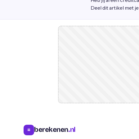
Heb jij al een creditc
Deel dit artikel met j
berekenen
.nl
=