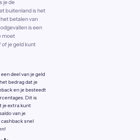
 je de
et buitenland is het
 het betalen van
oodgevallen is een
e moet
of je geld kunt
een deel van je geld
 het bedrag dat je
hback en je besteedt
centages. Dit is
t je extra kunt
saldo van je
e cashback snel
en!