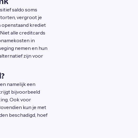
ank
sitief saldo soms
torten, vergroot je
n openstaand krediet
iet alle creditcards
opnamekosten in
erweging nemen en hun
ternatief zijn voor
d?
den namelijk een
krijgt bijvoorbeeld
rting. Ook voor
 Bovendien kun je met
rden beschadigd, hoef