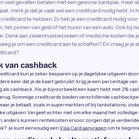
 in veel gevallen betalen met een gewone bankpas, maar als
at, merk je dat je vaak wel een creditcard nodig hebt. In h
creditcard te hebben. Zo heb je een creditcard nodig voor
 het pinnen van geld of het huren van een auto. Ook bij n
r. Denk aan ziekenhuisbezoeken of medische kosten die j
eg je om een creditcard aan te schaffen? En vraag je je af 
ditcard?
k van cashback
itcard kun je zeker besparen op je dagelijkse uitgaven door 
dere keer dat je de kaart gebruikt, krijg je een percentage van
g als cashback. Als je bijvoorbeeld een kaart hebt met 2% cas
terug. Sommige creditcards bieden verschillende cashbackper
aar je betaalt, zoals in supermarkten of bij tankstations, zoda
e uitgaven. Vergeet echter niet om elke maand het volledige 
sen, anders kunnen rentekosten ervoor zorgen dat je verdiend
t ook? Je kunt eenvoudig een
Visa Card aanvragen
om te beginn