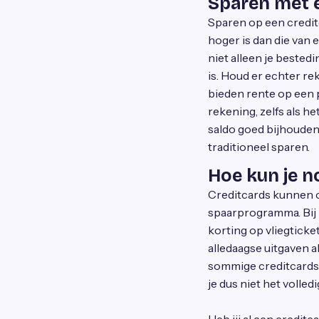
Sparen met e
Sparen op een creditc
hoger is dan die van 
niet alleen je beste
is. Houd er echter re
bieden rente op een 
rekening, zelfs als 
saldo goed bijhouden
traditioneel sparen.
Hoe kun je n
Creditcards kunnen o
spaarprogramma. Bij ie
korting op vliegticket
alledaagse uitgaven a
sommige creditcards 
je dus niet het volled