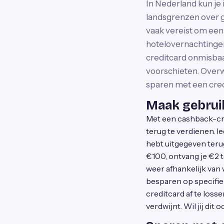
In Nederland kun je
landsgrenzen over ga
vaak vereist om een 
hotelovernachtingen,
creditcard onmisbaa
voorschieten. Overwe
sparen met een cre
Maak gebrui
Met een cashback-cred
terug te verdienen. Ie
hebt uitgegeven teru
€100, ontvang je €2 
weer afhankelijk van w
besparen op specifiek
creditcard af te los
verdwijnt. Wil jij di